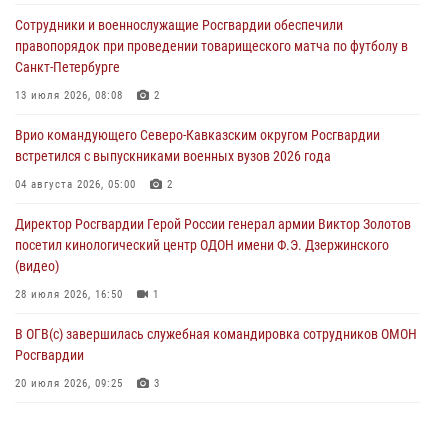
Сотрудники и военнослужащие Росгвардии обеспечили
В Бурятии и Приамурье росгвардейцы задержали подозреваемых в
правопорядок при проведении товарищеского матча по футболу в
незаконном обороте наркотиков
Санкт-Петербурге
06 августа 2026, 06:15
13 июля 2026, 08:08
2
На Сахалине при участии СОБР Росгвардии пресекли нелегальную
Врио командующего Северо-Кавказским округом Росгвардии
добычу биоресурсов
встретился с выпускниками военных вузов 2026 года
06 августа 2026, 05:12
04 августа 2026, 05:00
2
Росгвардейцы уничтожили свыше 120 беспилотников в ЛНР
Директор Росгвардии Герой России генерал армии Виктор Золотов
06 августа 2026, 05:00
посетил кинологический центр ОДОН имени Ф.Э. Дзержинского
(видео)
28 июля 2026, 16:50
1
В ОГВ(с) завершилась служебная командировка сотрудников ОМОН
Росгвардии
20 июля 2026, 09:25
3
Директор Росгвардии Герой России генерал армии Виктор Золотов
поздравил специалистов подразделений тыла с профессиональным