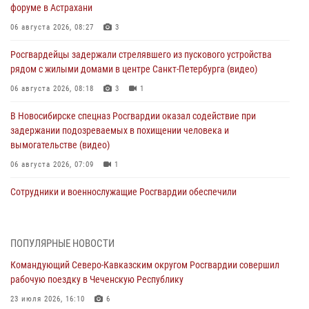
форуме в Астрахани
06 августа 2026, 08:27
3
Росгвардейцы задержали стрелявшего из пускового устройства
рядом с жилыми домами в центре Санкт-Петербурга (видео)
06 августа 2026, 08:18
3
1
В Новосибирске спецназ Росгвардии оказал содействие при
задержании подозреваемых в похищении человека и
вымогательстве (видео)
06 августа 2026, 07:09
1
Сотрудники и военнослужащие Росгвардии обеспечили
правопорядок при проведении матча Кубка России по футболу в
Санкт-Петербурге
06 августа 2026, 07:03
3
ПОПУЛЯРНЫЕ НОВОСТИ
Командующий Северо-Кавказским округом Росгвардии совершил
В Грозном военнослужащие Росгвардии присоединились к
рабочую поездку в Чеченскую Республику
всероссийской донорской акции «От сердца к сердцу»
23 июля 2026, 16:10
6
06 августа 2026, 06:30