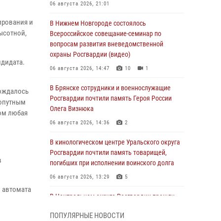
06 августа 2026, 21:01
ирования и
В Нижнем Новгороде состоялось
ысотной,
Всероссийское совещание-семинар по
вопросам развития вневедомственной
охраны Росгвардии (видео)
ндидата.
06 августа 2026, 14:47
10
1
В Брянске сотрудники и военнослужащие
вождалось
Росгвардии почтили память Героя России
попутным
Олега Визнюка
том любая
06 августа 2026, 14:36
2
В кинологическом центре Уральского округа
Росгвардии почтили память товарищей,
в
погибших при исполнении воинского долга
06 августа 2026, 13:29
5
 автомата
В Центральном округе Росгвардии прошли
мероприятия к 108‑летию генерала армии
ПОПУЛЯРНЫЕ НОВОСТИ
И.К. Яковлева