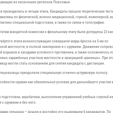
ужащие из нескольких регионов Поволжья.
я проводились в четыре этапа. Кандидаты прошли теоретические тест
рмативы по физической, военно-медицинской, горной, инженерной, в
тактико-специальной подготовке, а также по связи и топографии.
ьтатам мандатной комиссии к финальному этапу были допущены 22 ка
етвёртого этапа военнослужащие совершили марш-бросок на 5 км по
нной местности, в полной экипировке и с оружием. Движение сопро
й взрывов и засадами условного противника, а также осложнялось 
овно заражённых участков местности и эвакуацией «раненых». При э
вцу могли стать основанием для снятия кандидата с дистанции.
 спецназовцы преодолели специальную огненно-штурмовую полосу.
собности оружия как обязательное условие для дальнейшего участия 
подготовки, акробатики, выполнение упражнений учебных стрельб из
 с оружием и без него.
орами спецназа — дошли и достойно его выдержали 6 кандидатов. По