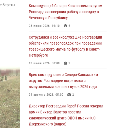
 береты.
Командующий Северо-Кавказским округом
06 августа 2026, 13:24
Росгвардии совершил рабочую поездку в
Росгвардейцы задержали мужчину,
Чеченскую Республику
открывшего стрельбу в Подмосковье (видео)
23 июля 2026, 16:10
6
06 августа 2026, 12:35
1
Сотрудники и военнослужащие Росгвардии
Росгвардейцы провели выставку вооружения
обеспечили правопорядок при проведении
для участников сбора «Гвардеец» в Пензе
товарищеского матча по футболу в Санкт-
(видео)
Петербурге
06 августа 2026, 12:00
2
1
13 июля 2026, 08:08
2
В Курске росгвардейцы приняли участие в
Врио командующего Северо-Кавказским
митинге, посвященном второй годовщине
округом Росгвардии встретился с
вторжения ВСУ на территорию области
выпускниками военных вузов 2026 года
06 августа 2026, 11:56
4
04 августа 2026, 05:00
2
В Санкт-Петербурге наряд Росгвардии
Директор Росгвардии Герой России генерал
задержал правонарушителя, угрожавшего
армии Виктор Золотов посетил
подростку травматическим пистолетом
кинологический центр ОДОН имени Ф.Э.
Дзержинского (видео)
06 августа 2026, 11:33
1