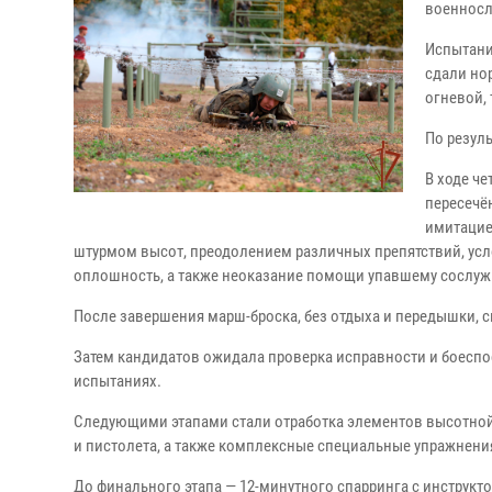
военносл
Испытани
сдали но
огневой, 
По резул
В ходе ч
пересечё
имитацие
штурмом высот, преодолением различных препятствий, усл
оплошность, а также неоказание помощи упавшему сослужи
После завершения марш-броска, без отдыха и передышки,
Затем кандидатов ожидала проверка исправности и боеспо
испытаниях.
Следующими этапами стали отработка элементов высотной 
и пистолета, а также комплексные специальные упражнения
До финального этапа — 12-минутного спарринга с инструкт