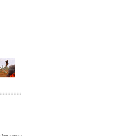
законодательства (видео)
30 июля 2026, 08:00
1
В Челябинске росгвардейцы задержали
злоумышленников, напавших на бригаду
скорой помощи (видео)
14 июля 2026, 12:20
1
В Росгвардии прошла военно-научная
конференция по обобщению боевого опыта
08 июля 2026, 07:01
 Росгвардии