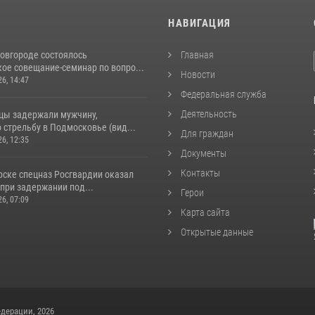
И
НАВИГАЦИЯ
овгороде состоялось
Главная
ое совещание-семинар по вопро...
Новости
26, 14:47
Федеральная служба
Деятельность
цы задержали мужчину,
стрельбу в Подмосковье (вид...
Для граждан
26, 12:35
Документы
Контакты
рске спецназ Росгвардии оказал
при задержании под...
Герои
26, 07:09
Карта сайта
Открытые данные
дерации, 2026