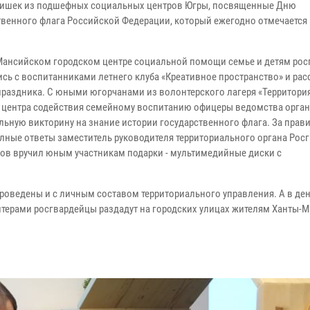
тишек из подшефных социальных центров Югры, посвященные Дню
твенного флага Российской Федерации, который ежегодно отмечается 
Мансийском городском центре социальной помощи семье и детям ро
ись с воспитанниками летнего клуба «Креативное пространство» и рас
праздника. С юными югорчанами из волонтерского лагеря «Территори
 центра содействия семейному воспитанию офицеры ведомства орга
льную викторину на знание истории государственного флага. За прав
лные ответы заместитель руководителя территориального органа Рос
ов вручил юным участникам подарки - мультимедийные диски с
оведены и с личным составом территориального управления. А в де
онтерами росгвардейцы раздадут на городских улицах жителям Ханты-