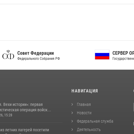
ет Федерации
СЕРВЕР ОРГАНОВ
рального Собрания РФ
Государственной власти РФ
И
НАВИГАЦИЯ
. Вехи истории»: первая
Главная
стическая операция войск...
Новости
26, 15:28
Федеральная служба
Деятельность
из летних лагерей посетили