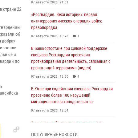
07 августа 2026, 21:01
в стране 22
«Росгвардия. Вехи истории»: первая
антитеррористическая операция войск
сгвардейцы
правопорядка
сказали об
07 августа 2026, 15:28
1
я добра»
низовали
В Башкортостане при силовой поддержке
ильные и
спецназа Росгвардии пресечена
гвардии по
противоправная деятельность, связанная с
пропагандой терроризма (видео)
07 августа 2026, 13:30
1
нь
В Югре при содействии спецназа Росгвардии
Мансийска
пресечено более 180 нарушений
миграционного законодательства
07 августа 2026, 12:54
Тонувшего ребенка спас росгвардеец в
Краснодарском крае
ПОПУЛЯРНЫЕ НОВОСТИ
07 августа 2026, 12:37