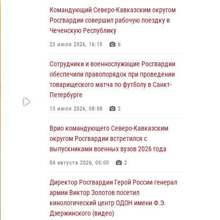
Командующий Северо-Кавказским округом
Юные гости из летних лагерей посетили
Росгвардии совершил рабочую поездку в
кинологический центр Росгвардии (видео)
Чеченскую Республику
07 августа 2026, 12:20
3
1
23 июля 2026, 16:10
6
Представители ФСБ России по Уральскому
Сотрудники и военнослужащие Росгвардии
округу Росгвардии и ветераны военной
обеспечили правопорядок при проведении
контрразведки почтили память Николая
товарищеского матча по футболу в Санкт-
Кузнецова
Петербурге
07 августа 2026, 12:00
4
13 июля 2026, 08:08
2
Ветеран войск правопорядка генерал-майор
Врио командующего Северо-Кавказским
Иван Пияшев – герой выпуска «Легенды
округом Росгвардии встретился с
армии с Александром Маршалом»
выпускниками военных вузов 2026 года
07 августа 2026, 12:00
04 августа 2026, 05:00
2
Росгвардейцы пресекли попытку руферов
Директор Росгвардии Герой России генерал
подняться на крышу Смольного собора в
армии Виктор Золотов посетил
Санкт-Петербурге (видео)
кинологический центр ОДОН имени Ф.Э.
Дзержинского (видео)
07 августа 2026, 11:34
3
1