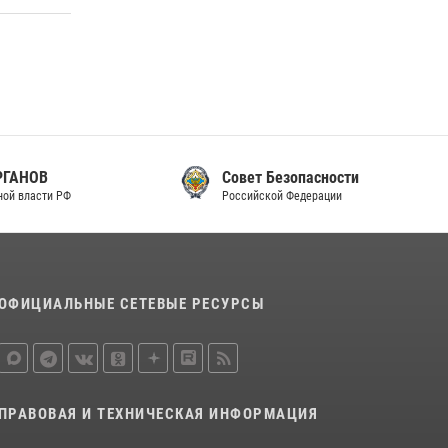
законодательства (видео)
30 июля 2026, 08:00
1
В Челябинске росгвардейцы задержали
злоумышленников, напавших на бригаду
скорой помощи (видео)
14 июля 2026, 12:20
1
Совет Безопасности
Российской Федерации
В Росгвардии прошла военно-научная
конференция по обобщению боевого опыта
08 июля 2026, 07:01
ОФИЦИАЛЬНЫЕ СЕТЕВЫЕ РЕСУРСЫ
ПРАВОВАЯ И ТЕХНИЧЕСКАЯ ИНФОРМАЦИЯ