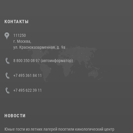
повели рейды по соблюдению миграционного законодательства
(видео)
30 июля 2026, 08:00
1
КОНТАКТЫ
В Челябинске росгвардейцы задержали злоумышленников,
111250
напавших на бригаду скорой помощи (видео)
г. Москва,
14 июля 2026, 12:20
1
ул. Красноказарменная, д. 9а
В Росгвардии прошла военно-научная конференция по обобщению
8 800 350 08 97 (автоинформатор)
боевого опыта
08 июля 2026, 07:01
+7 495 361 84 11
+7 495 622 39 11
НОВОСТИ
Юные гости из летних лагерей посетили кинологический центр