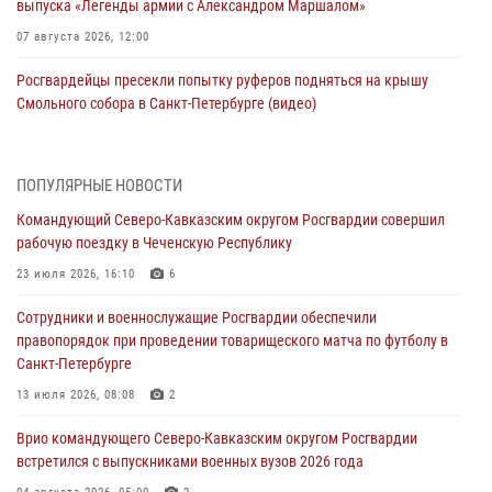
выпуска «Легенды армии с Александром Маршалом»
07 августа 2026, 12:00
Росгвардейцы пресекли попытку руферов подняться на крышу
Смольного собора в Санкт-Петербурге (видео)
07 августа 2026, 11:34
3
1
В Курске росгвардейцы провели занятие по основам
ПОПУЛЯРНЫЕ НОВОСТИ
взрывобезопасности
Командующий Северо-Кавказским округом Росгвардии совершил
07 августа 2026, 11:33
рабочую поездку в Чеченскую Республику
Рэпер ST посетил раненых росгвардейцев в Главном военном
23 июля 2026, 16:10
6
клиническом госпитале ведомства
Сотрудники и военнослужащие Росгвардии обеспечили
07 августа 2026, 11:18
2
правопорядок при проведении товарищеского матча по футболу в
Санкт-Петербурге
Патриотическая акция «Каникулы с Росгвардией» прошла в
Воронеже
13 июля 2026, 08:08
2
07 августа 2026, 11:00
2
Врио командующего Северо-Кавказским округом Росгвардии
встретился с выпускниками военных вузов 2026 года
В Ставрополе офицеры Росгвардии стали участниками пресс-