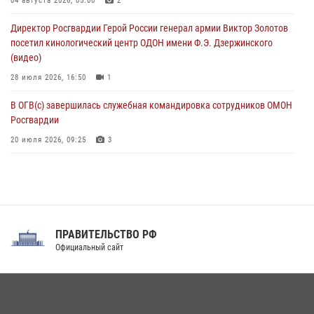
конференции по вопросам в сфере оборота оружия
04 августа 2026, 05:00
2
07 августа 2026, 11:00
Директор Росгвардии Герой России генерал армии Виктор Золотов
посетил кинологический центр ОДОН имени Ф.Э. Дзержинского
(видео)
28 июля 2026, 16:50
1
В ОГВ(с) завершилась служебная командировка сотрудников ОМОН
Росгвардии
20 июля 2026, 09:25
3
Директор Росгвардии Герой России генерал армии Виктор Золотов
поздравил специалистов подразделений тыла с профессиональным
праздником
31 июля 2026, 21:01
ПРАВИТЕЛЬСТВО РФ
Праздник «Один день с Росгвардией» к 105-летию Центрального
Официальный сайт
округа прошел на Поклонной горе
18 июля 2026, 13:43
15
1
При силовой поддержке СОБР Росгвардии в Иркутской области