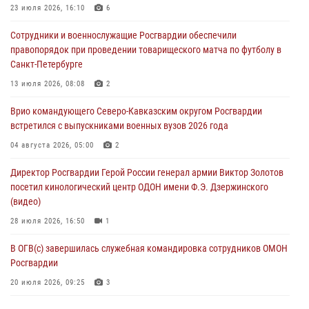
23 июля 2026, 16:10
6
ОМОН «Ойрат» Управления Росгвардии по Республике Калмыкия
Сотрудники и военнослужащие Росгвардии обеспечили
исполнилось 20 лет
правопорядок при проведении товарищеского матча по футболу в
08 августа 2026, 07:00
Санкт-Петербурге
В Кабардино-Балкарии сотрудники Росгвардии провели турнир по
13 июля 2026, 08:08
2
настольному теннису ко Дню физкультурника
Врио командующего Северо-Кавказским округом Росгвардии
08 августа 2026, 07:00
встретился с выпускниками военных вузов 2026 года
В Москве росгвардейцы оказали помощь медикам и девушке с
04 августа 2026, 05:00
2
ограниченными возможностями здоровья (видео)
Директор Росгвардии Герой России генерал армии Виктор Золотов
08 августа 2026, 06:32
1
посетил кинологический центр ОДОН имени Ф.Э. Дзержинского
(видео)
28 июля 2026, 16:50
1
В ОГВ(с) завершилась служебная командировка сотрудников ОМОН
Росгвардии
20 июля 2026, 09:25
3