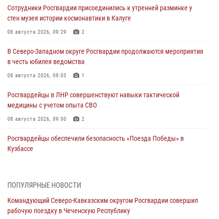
Сотрудники Росгвардии присоединились к утренней разминке у
стен музея истории космонавтики в Калуге
08 августа 2026, 09:29
2
В Северо-Западном округе Росгвардии продолжаются мероприятия
в честь юбилея ведомства
08 августа 2026, 09:03
1
Росгвардейцы в ЛНР совершенствуют навыки тактической
медицины с учетом опыта СВО
08 августа 2026, 09:00
2
Росгвардейцы обеспечили безопасность «Поезда Победы» в
Кузбассе
08 августа 2026, 07:00
Военнослужащие Софринской бригады Росгвардии встретились с
ПОПУЛЯРНЫЕ НОВОСТИ
участником патриотического проекта «Дорогой Ломоносова —
Командующий Северо-Кавказским округом Росгвардии совершил
дорогой к Победе в СВО» (видео)
рабочую поездку в Чеченскую Республику
08 августа 2026, 07:00
2
1