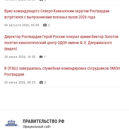
ветераны военной контрразведки почтили память Николая
Врио командующего Северо-Кавказским округом Росгвардии
Кузнецова
встретился с выпускниками военных вузов 2026 года
07 августа 2026, 12:00
4
04 августа 2026, 05:00
2
Росгвардейцы пресекли попытку руферов подняться на крышу
Директор Росгвардии Герой России генерал армии Виктор Золотов
Смольного собора в Санкт-Петербурге (видео)
посетил кинологический центр ОДОН имени Ф.Э. Дзержинского
07 августа 2026, 11:34
3
1
(видео)
28 июля 2026, 16:50
1
В ОГВ(с) завершилась служебная командировка сотрудников ОМОН
Росгвардии
20 июля 2026, 09:25
3
Директор Росгвардии Герой России генерал армии Виктор Золотов
поздравил специалистов подразделений тыла с профессиональным
праздником
31 июля 2026, 21:01
ПРАВИТЕЛЬСТВО РФ
Праздник «Один день с Росгвардией» к 105-летию Центрального
Официальный сайт