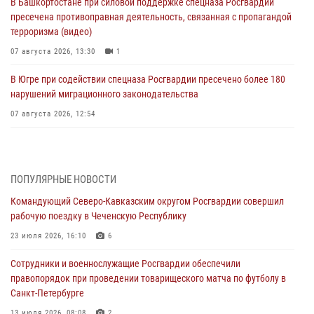
В Башкортостане при силовой поддержке спецназа Росгвардии
пресечена противоправная деятельность, связанная с пропагандой
терроризма (видео)
07 августа 2026, 13:30
1
В Югре при содействии спецназа Росгвардии пресечено более 180
нарушений миграционного законодательства
07 августа 2026, 12:54
Тонувшего ребенка спас росгвардеец в Краснодарском крае
07 августа 2026, 12:37
ПОПУЛЯРНЫЕ НОВОСТИ
Юные гости из летних лагерей посетили кинологический центр
Командующий Северо-Кавказским округом Росгвардии совершил
Росгвардии (видео)
рабочую поездку в Чеченскую Республику
07 августа 2026, 12:20
3
1
23 июля 2026, 16:10
6
Ветеран войск правопорядка генерал-майор Иван Пияшев – герой
Сотрудники и военнослужащие Росгвардии обеспечили
выпуска «Легенды армии с Александром Маршалом»
правопорядок при проведении товарищеского матча по футболу в
07 августа 2026, 12:00
Санкт-Петербурге
Представители ФСБ России по Уральскому округу Росгвардии и
13 июля 2026, 08:08
2