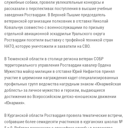
служебные собаки, провели увлекательные конкурсы и
рассказали о перспективах поступления в высшие учебные
заведения Росгвардии. В Верхней Пышме председатель
ветеранской организации полковник в отставке Николай
Ковальчук совместно с военнослужащими по призыву
отдельной авиационной эскадрильи Уральского округа
Росгвардии посетили выставку с трофейной техникой стран
НАТО, которую уничтожили и захватили на СВО.
В Тюменской области в столице региона ветеран СОБР
территориального управления Росгвардии кавалер Ордена
Мужества майор милиции в отставке Юрий Нифантов принял
участие в церемонии награждения кадет специализированных
профильных групп ведомства нагрудным знаком «Юнармейская
доблесть» за личное мужество и героизм, выдающиеся
достижения во Всероссийском детско-юношеском движении
«Юнармия».
В Курганской области Росгвардия провела тематические встречи,
собравшие более семидесяти участников в курганских школах №
5 и 9. Ребятам рассказали о специфике службы в ведомстве,