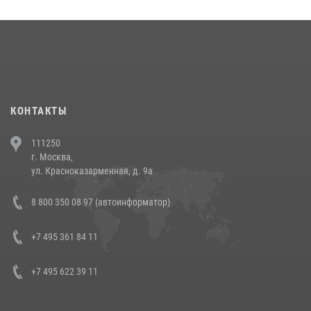
округа прошел на Поклонной горе
18 июля 2026, 13:43
15
1
При силовой поддержке СОБР Росгвардии в Иркутской области
повели рейды по соблюдению миграционного законодательства
(видео)
30 июля 2026, 08:00
1
КОНТАКТЫ
В Челябинске росгвардейцы задержали злоумышленников,
111250
напавших на бригаду скорой помощи (видео)
г. Москва,
14 июля 2026, 12:20
1
ул. Красноказарменная, д. 9а
В Росгвардии прошла военно-научная конференция по обобщению
8 800 350 08 97 (автоинформатор)
боевого опыта
08 июля 2026, 07:01
+7 495 361 84 11
+7 495 622 39 11