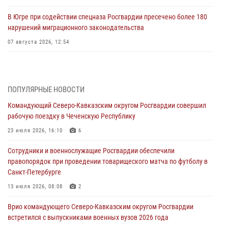
В Югре при содействии спецназа Росгвардии пресечено более 180
нарушений миграционного законодательства
07 августа 2026, 12:54
Тонувшего ребенка спас росгвардеец в Краснодарском крае
07 августа 2026, 12:37
ПОПУЛЯРНЫЕ НОВОСТИ
Юные гости из летних лагерей посетили кинологический центр
Командующий Северо-Кавказским округом Росгвардии совершил
Росгвардии (видео)
рабочую поездку в Чеченскую Республику
07 августа 2026, 12:20
3
1
23 июля 2026, 16:10
6
Представители ФСБ России по Уральскому округу Росгвардии и
Сотрудники и военнослужащие Росгвардии обеспечили
ветераны военной контрразведки почтили память Николая
правопорядок при проведении товарищеского матча по футболу в
Кузнецова
Санкт-Петербурге
07 августа 2026, 12:00
4
13 июля 2026, 08:08
2
Ветеран войск правопорядка генерал-майор Иван Пияшев – герой
Врио командующего Северо-Кавказским округом Росгвардии
выпуска «Легенды армии с Александром Маршалом»
встретился с выпускниками военных вузов 2026 года
07 августа 2026, 12:00