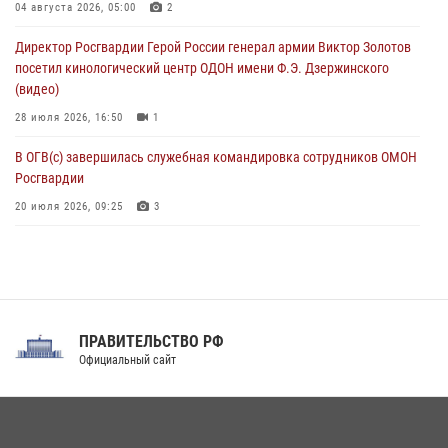
04 августа 2026, 05:00
2
Росгвардейцы пресекли попытку руферов подняться на крышу
Директор Росгвардии Герой России генерал армии Виктор Золотов
Смольного собора в Санкт-Петербурге (видео)
посетил кинологический центр ОДОН имени Ф.Э. Дзержинского
07 августа 2026, 11:34
3
1
(видео)
28 июля 2026, 16:50
1
В ОГВ(с) завершилась служебная командировка сотрудников ОМОН
Росгвардии
20 июля 2026, 09:25
3
Директор Росгвардии Герой России генерал армии Виктор Золотов
поздравил специалистов подразделений тыла с профессиональным
праздником
31 июля 2026, 21:01
ПРАВИТЕЛЬСТВО РФ
Праздник «Один день с Росгвардией» к 105-летию Центрального
Официальный сайт
округа прошел на Поклонной горе
18 июля 2026, 13:43
15
1
При силовой поддержке СОБР Росгвардии в Иркутской области