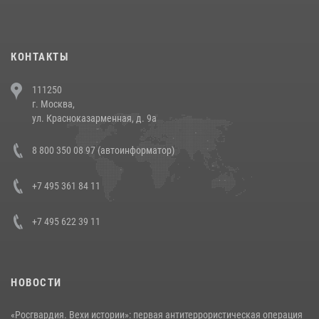
повели рейды по соблюдению миграционного законодательства
(видео)
30 июля 2026, 08:00
1
КОНТАКТЫ
В Челябинске росгвардейцы задержали злоумышленников,
111250
напавших на бригаду скорой помощи (видео)
г. Москва,
14 июля 2026, 12:20
1
ул. Красноказарменная, д. 9а
В Росгвардии прошла военно-научная конференция по обобщению
8 800 350 08 97 (автоинформатор)
боевого опыта
08 июля 2026, 07:01
+7 495 361 84 11
+7 495 622 39 11
НОВОСТИ
«Росгвардия. Вехи истории»: первая антитеррористическая операция