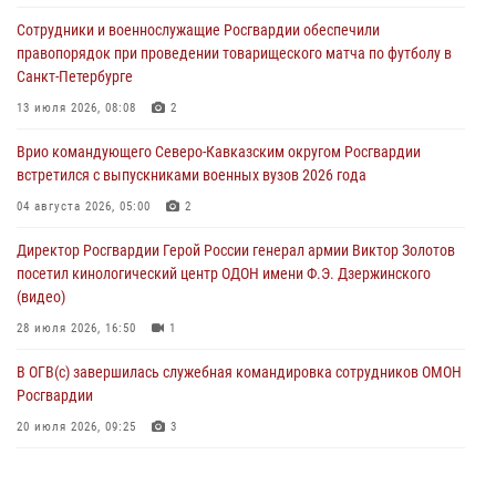
участником патриотического проекта «Дорогой Ломоносова —
Сотрудники и военнослужащие Росгвардии обеспечили
дорогой к Победе в СВО» (видео)
правопорядок при проведении товарищеского матча по футболу в
08 августа 2026, 07:00
2
1
Санкт-Петербурге
В Кабардино-Балкарии сотрудники Росгвардии провели турнир по
13 июля 2026, 08:08
2
настольному теннису ко Дню физкультурника
Врио командующего Северо-Кавказским округом Росгвардии
08 августа 2026, 07:00
встретился с выпускниками военных вузов 2026 года
В Москве росгвардейцы оказали помощь медикам и девушке с
04 августа 2026, 05:00
2
ограниченными возможностями здоровья (видео)
Директор Росгвардии Герой России генерал армии Виктор Золотов
08 августа 2026, 06:32
1
посетил кинологический центр ОДОН имени Ф.Э. Дзержинского
(видео)
28 июля 2026, 16:50
1
В ОГВ(с) завершилась служебная командировка сотрудников ОМОН
Росгвардии
20 июля 2026, 09:25
3
Директор Росгвардии Герой России генерал армии Виктор Золотов
поздравил специалистов подразделений тыла с профессиональным