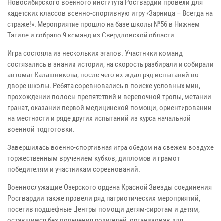
Новосибирского военного института Росгвардии провели для
кадетских классов военно-спортивную игру «Зарница – Всегда на
страже!». Мероприятие прошло на базе школы №56 в Нижнем
Тагиле и собрало 9 команд из Свердловской области.
Игра состояла из нескольких этапов. Участники команд
состязались в знании истории, на скорость разбирали и собирали
автомат Калашникова, после чего их ждал ряд испытаний во
дворе школы. Ребята соревновались в поиске условных мин,
прохождении полосы препятствий и веревочной тропы, метании
гранат, оказании первой медицинской помощи, ориентировании
на местности и ряде других испытаний из курса начальной
военной подготовки.
Завершилась военно-спортивная игра обедом на свежем воздухе
торжественным вручением кубков, дипломов и грамот
победителям и участникам соревнований.
Военнослужащие Озерского ордена Красной Звезды соединения
Росгвардии также провели ряд патриотических мероприятий,
посетив подшефные Центры помощи детям-сиротам и детям,
оставшимся без попечения родителей, организовав для