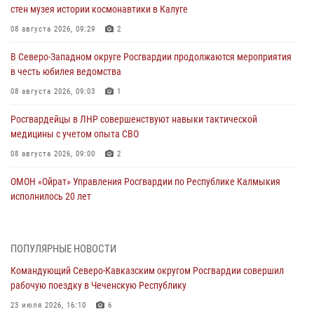
стен музея истории космонавтики в Калуге
08 августа 2026, 09:29
2
В Северо-Западном округе Росгвардии продолжаются мероприятия
в честь юбилея ведомства
08 августа 2026, 09:03
1
Росгвардейцы в ЛНР совершенствуют навыки тактической
медицины с учетом опыта СВО
08 августа 2026, 09:00
2
ОМОН «Ойрат» Управления Росгвардии по Республике Калмыкия
исполнилось 20 лет
08 августа 2026, 07:00
Росгвардейцы обеспечили безопасность «Поезда Победы» в
ПОПУЛЯРНЫЕ НОВОСТИ
Кузбассе
Командующий Северо-Кавказским округом Росгвардии совершил
08 августа 2026, 07:00
рабочую поездку в Чеченскую Республику
Военнослужащие Софринской бригады Росгвардии встретились с
23 июля 2026, 16:10
6