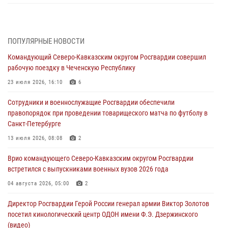
Генерал-полковник Олег Плохой поздравил специалистов
организационно-штатных подразделений Росгвардии с
профессиональным праздником
ПОПУЛЯРНЫЕ НОВОСТИ
06 августа 2026, 21:01
Командующий Северо-Кавказским округом Росгвардии совершил
рабочую поездку в Чеченскую Республику
В Нижнем Новгороде состоялось Всероссийское совещание-
семинар по вопросам развития вневедомственной охраны
23 июля 2026, 16:10
6
Росгвардии (видео)
Сотрудники и военнослужащие Росгвардии обеспечили
06 августа 2026, 14:47
10
1
правопорядок при проведении товарищеского матча по футболу в
Санкт-Петербурге
В Брянске сотрудники и военнослужащие Росгвардии почтили
память Героя России Олега Визнюка
13 июля 2026, 08:08
2
06 августа 2026, 14:36
2
Врио командующего Северо-Кавказским округом Росгвардии
встретился с выпускниками военных вузов 2026 года
В кинологическом центре Уральского округа Росгвардии почтили
память товарищей, погибших при исполнении воинского долга
04 августа 2026, 05:00
2
06 августа 2026, 13:29
5
Директор Росгвардии Герой России генерал армии Виктор Золотов
посетил кинологический центр ОДОН имени Ф.Э. Дзержинского
В Центральном округе Росгвардии прошли мероприятия к
(видео)
108‑летию генерала армии И.К. Яковлева