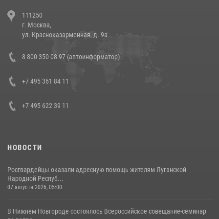
В Челябинске росгвардейцы задержали злоумышленников,
111250
напавших на бригаду скорой помощи (видео)
г. Москва,
14 июля 2026, 12:20
1
ул. Красноказарменная, д. 9а
В Росгвардии прошла военно-научная конференция по обобщению
8 800 350 08 97 (автоинформатор)
боевого опыта
08 июля 2026, 07:01
+7 495 361 84 11
+7 495 622 39 11
НОВОСТИ
Росгвардейцы оказали адресную помощь жителям Луганской
Народной Респуб...
07 августа 2026, 05:00
В Нижнем Новгороде состоялось Всероссийское совещание-семинар