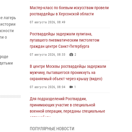
Мастер-класс по боевым искусствам провели
росгвардейцы в Херсонской области
е лагерь
07 августа 2026, 08:49
 истории
асности
Росгвардейцы задержали хулигана,
ли о
пугавшего пневматическим пистолетом
граждан центре Санкт-Петербурга
07 августа 2026, 08:33
2
ороде
 детьми
В центре Москвы росгвардейцы задержали
мужчину, пытавшегося проникнуть на
охраняемый объект через крышу (видео)
07 августа 2026, 08:04
1
Для подразделений Росгвардии,
принимающих участие в специальной
военной операции, переданы специальные
автомобили
07 августа 2026, 07:53
4
ПОПУЛЯРНЫЕ НОВОСТИ