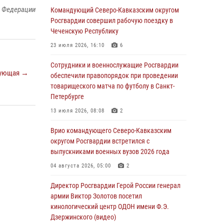
й Федерации
При содействии СОБР Росгвардии в
Командующий Северо-Кавказским округом
Иркутской области задержаны
Росгвардии совершил рабочую поездку в
подозреваемые в коммерческом подкупе
Чеченскую Республику
(видео)
23 июля 2026, 16:10
6
07 августа 2026, 07:51
1
Сотрудники и военнослужащие Росгвардии
ующая →
Завершился чемпионат Сибирского ордена
обеспечили правопорядок при проведении
Жукова округа Росгвардии по служебно-
товарищеского матча по футболу в Санкт-
боевой стрельбе
Петербурге
07 августа 2026, 07:45
9
13 июля 2026, 08:08
2
Застрявшую в плуге трактора мину
Врио командующего Северо-Кавказским
уничтожили росгвардейцы на Кубани
округом Росгвардии встретился с
выпускниками военных вузов 2026 года
07 августа 2026, 06:49
1
04 августа 2026, 05:00
2
В Саранске росгвардейцы приняли участие в
25‑летии канонизации святого праведного
Директор Росгвардии Герой России генерал
воина Федора Ушакова (видео)
армии Виктор Золотов посетил
кинологический центр ОДОН имени Ф.Э.
07 августа 2026, 06:15
7
1
Дзержинского (видео)