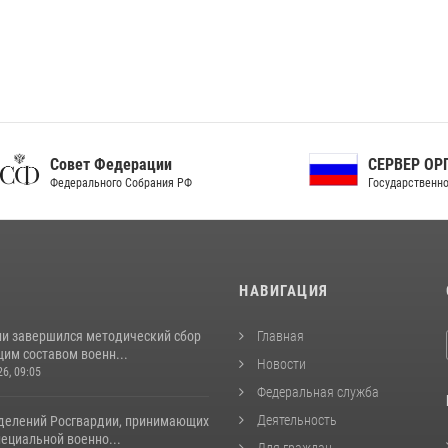
ет Федерации
СЕРВЕР ОРГАНОВ
рального Собрания РФ
Государственной власти РФ
И
НАВИГАЦИЯ
ии завершился методический сбор
Главная
им составом военн...
Новости
26, 09:05
Федеральная служба
Деятельность
делений Росгвардии, принимающих
пециальной военно...