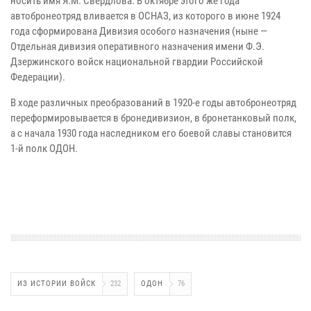
носить имя Я.М. Свердлова. В октябре этого же года
автобронеотряд вливается в ОСНАЗ, из которого в июне 1924
года сформирована Дивизия особого назначения (ныне —
Отдельная дивизия оперативного назначения имени Ф.Э.
Дзержинского войск национальной гвардии Российской
Федерации).
В ходе различных преобразований в 1920-е годы автобронеотряд
переформировывается в бронедивизион, в бронетанковый полк,
а с начала 1930 года наследником его боевой славы становится
1-й полк ОДОН.
ИЗ ИСТОРИИ ВОЙСК
232
ОДОН
76