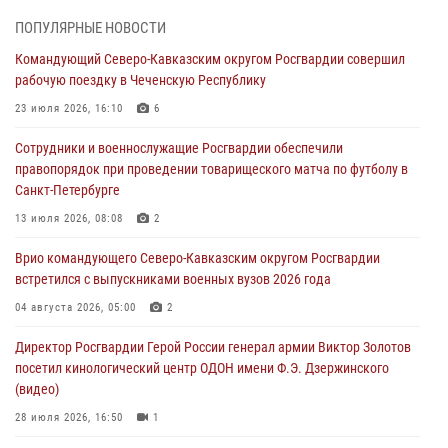
06 августа 2026, 12:35
1
ПОПУЛЯРНЫЕ НОВОСТИ
Командующий Северо-Кавказским округом Росгвардии совершил
Росгвардейцы провели выставку вооружения для участников сбора
рабочую поездку в Чеченскую Республику
«Гвардеец» в Пензе (видео)
23 июля 2026, 16:10
6
06 августа 2026, 12:00
2
1
Сотрудники и военнослужащие Росгвардии обеспечили
В Курске росгвардейцы приняли участие в митинге, посвященном
правопорядок при проведении товарищеского матча по футболу в
второй годовщине вторжения ВСУ на территорию области
Санкт-Петербурге
06 августа 2026, 11:56
4
13 июля 2026, 08:08
2
В Санкт-Петербурге наряд Росгвардии задержал правонарушителя,
Врио командующего Северо-Кавказским округом Росгвардии
угрожавшего подростку травматическим пистолетом
встретился с выпускниками военных вузов 2026 года
06 августа 2026, 11:33
1
04 августа 2026, 05:00
2
В Зауралье при содействии СОБР Росгвардии ликвидирована
Директор Росгвардии Герой России генерал армии Виктор Золотов
крупная нарколаборатория
посетил кинологический центр ОДОН имени Ф.Э. Дзержинского
06 августа 2026, 11:27
(видео)
28 июля 2026, 16:50
1