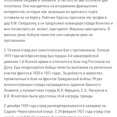
пополнили людьми и техникой. В частности, мы получили два
полутанка. Они находились на вооружении французских
интервентов, которые при эвакуации из одесского порта
оставили их на берегу. Рабочие Одессы прислали эти трофеи в
дар Я.М. Свердлову, а он предложил командиру отряда Конопко и
мне посмотреть их: может, пригодятся. Машины пригодились. В
умелых руках бойцов-чекистов они наводили ужас на
противника».
С 10 июля отряд вел ожесточенные бои с противником. Осенью
1919 года автобронеотряд был придан 4-й кавалерийской
дивизии 1-й Конной армии и отличился в боях под Ростовом-на-
Дону. Еще неоднократно бойцы-чекисты выезжали на различные
участки фронта в 1920 и 1921 годах. За доблесть и мужество,
проявленные в боях на фронтах Гражданской войны, 99 раз
военнослужащие отряда награждались орденом Красного
Знамени, а пулеметчики отряда Ю.Я. Марцинк, С.А. Пискунов и
В.В. Игнатович были удостоены этой награды трижды.
С декабря 1920 года отряд расквартировывался в казармах на
Садово-Черногрязской улице. С 24 февраля 1921 года отряд стал