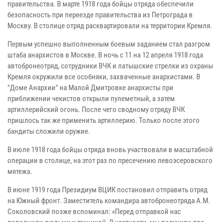
правительства. В марте 1918 года бойцы отряда обеспечили
безопасность при переезде правительства из Петрограда в
Москву. В столице отряд расквартировали на территории Кремля.
Первым успешно выполненным боевым заданием стал разгром
штаба анархистов в Москве. В ночь с 11 на 12 апреля 1918 года
автобронеотряд, сотрудники ВЧК и латышские стрелки из охраны
Кремля окружили все особняки, захваченные анархистами. В
"Доме Анархии" на Малой Дмитровке анархисты при
приближении чекистов открыли пулеметный, а затем
артиллерийский огонь. После чего сводному отряду ВЧК
пришлось так же применить артиллерию. Только после этого
бандиты сложили оружие.
В июле 1918 года бойцы отряда вновь участвовали в масштабной
операции в столице, на этот раз по пресечению левоэсеровского
мятежа.
В июне 1919 года Президиум ВЦИК постановил отправить отряд
на Южный фронт. Заместитель командира автобронеотряда А.М.
Соколовский позже вспоминал: «Перед отправкой нас