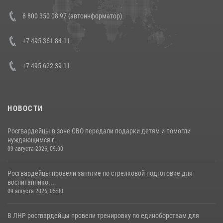
Состоялась рабочая встреча директора Росгвардии Героя России
8 800 350 08 97 (автоинформатор)
генерала армии Виктора Золотова с заместителем полномочного
представителя Президента Российской Федерации в Северо-
Кавказском федеральном округе Виталием Кузнецовым
+7 495 361 84 11
30 июля 2026, 15:35
4
+7 495 622 39 11
НОВОСТИ
Росгвардейцы в зоне СВО передали подарки детям и помогли
нуждающимся г...
09 августа 2026, 09:00
Росгвардейцы провели занятие по стрелковой подготовке для
воспитаннико...
09 августа 2026, 05:00
В ЛНР росгвардейцы провели тренировку по единоборствам для