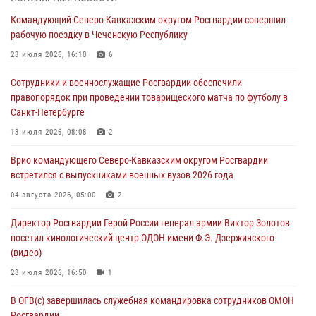
воспитанников Центра детского, юношеского туризма и
Командующий Северо-Кавказским округом Росгвардии совершил
краеведения Луганской Народной Республики
рабочую поездку в Чеченскую Республику
09 августа 2026, 05:00
23 июля 2026, 16:10
6
Всероссийская ведомственная акции «Каникулы с Росгвардией
Сотрудники и военнослужащие Росгвардии обеспечили
проходит в Сибири
правопорядок при проведении товарищеского матча по футболу в
09 августа 2026, 04:00
5
Санкт-Петербурге
Росгвардейцы провели патриотическое занятие для детей на
13 июля 2026, 08:08
2
Поклонной горе в Москве (видео)
Врио командующего Северо-Кавказским округом Росгвардии
08 августа 2026, 14:10
3
1
встретился с выпускниками военных вузов 2026 года
В ЛНР росгвардейцы провели тренировку по единоборствам для
04 августа 2026, 05:00
2
юных воспитанников спортивной школы
Директор Росгвардии Герой России генерал армии Виктор Золотов
08 августа 2026, 13:00
1
посетил кинологический центр ОДОН имени Ф.Э. Дзержинского
(видео)
28 июля 2026, 16:50
1
В ОГВ(с) завершилась служебная командировка сотрудников ОМОН
Росгвардии