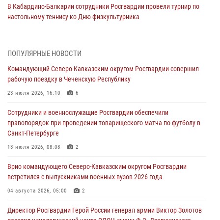
В Кабардино-Балкарии сотрудники Росгвардии провели турнир по
настольному теннису ко Дню физкультурника
08 августа 2026, 07:00
Военнослужащие Софринской бригады Росгвардии встретились с
ПОПУЛЯРНЫЕ НОВОСТИ
участником патриотического проекта «Дорогой Ломоносова —
Командующий Северо-Кавказским округом Росгвардии совершил
дорогой к Победе в СВО» (видео)
рабочую поездку в Чеченскую Республику
08 августа 2026, 07:00
2
1
23 июля 2026, 16:10
6
Росгвардейцы обеспечили безопасность «Поезда Победы» в
Сотрудники и военнослужащие Росгвардии обеспечили
Кузбассе
правопорядок при проведении товарищеского матча по футболу в
08 августа 2026, 07:00
Санкт-Петербурге
ОМОН «Ойрат» Управления Росгвардии по Республике Калмыкия
13 июля 2026, 08:08
2
исполнилось 20 лет
Врио командующего Северо-Кавказским округом Росгвардии
08 августа 2026, 07:00
встретился с выпускниками военных вузов 2026 года
В Москве росгвардейцы оказали помощь медикам и девушке с
04 августа 2026, 05:00
2
ограниченными возможностями здоровья (видео)
Директор Росгвардии Герой России генерал армии Виктор Золотов
08 августа 2026, 06:32
1