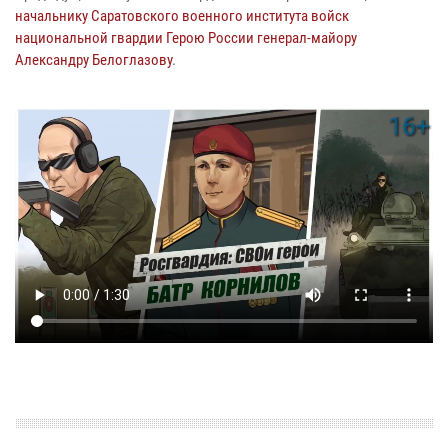
начальнику Саратовского военного института войск
национальной гвардии Герою России генерал-майору
Александру Белоглазову
.