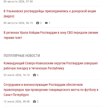
09 августа 2026, 07:00
В Ульяновске росгвардейцы присоединились к донорской акции
(видео)
09 августа 2026, 06:15
2
1
В регионах Урала бойцам Росгвардии в зону СВО передали свежие
тиражи газет
09 августа 2026, 05:00
Росгвардейцы провели занятие по стрелковой подготовке для
ПОПУЛЯРНЫЕ НОВОСТИ
воспитанников Центра детского, юношеского туризма и
Командующий Северо-Кавказским округом Росгвардии совершил
краеведения Луганской Народной Республики
рабочую поездку в Чеченскую Республику
09 августа 2026, 05:00
23 июля 2026, 16:10
6
Всероссийская ведомственная акции «Каникулы с Росгвардией
Сотрудники и военнослужащие Росгвардии обеспечили
проходит в Сибири
правопорядок при проведении товарищеского матча по футболу в
09 августа 2026, 04:00
5
Санкт-Петербурге
Росгвардейцы провели патриотическое занятие для детей на
13 июля 2026, 08:08
2
Поклонной горе в Москве (видео)