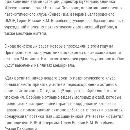
руководители администрации, директор музея-заповедника
«Прохоровское поле» Наталья Овчарова, воспитанники военно-
патриотического клуба «Север» им. ветерана белгородского
ОМОН, Героя России В.М. Воробьева, учащиеся образовательных
учреждений и военно-патриотических организаций района, а
также местные жители.
В ходе поисковых работ, которые проходили в этом году на
Прохоровском поле, участники поисковых организаций нашли
останки 74 воинов. Имена пяти человек удалось установить. Они
будут высечены на плитах мемориала.
«Для воспитанников нашего военно-патриотического клуба
большая честь принять участие в перезахоронении останков
советских воинов. Сегодня, ещё одна рота найдёт своё место
упокоения. Особенно отрадно видеть молодых людей, которые
проявляют к истории своей страны неподдельный интерес и
наравне с поисковиками активно работают в полях и в архивах,
обнаруживая останки павших защитников Отечества», - отметил
руководитель ВПК «Север» им. Героя России В.М. Воробьева
Роман Вербицкий.