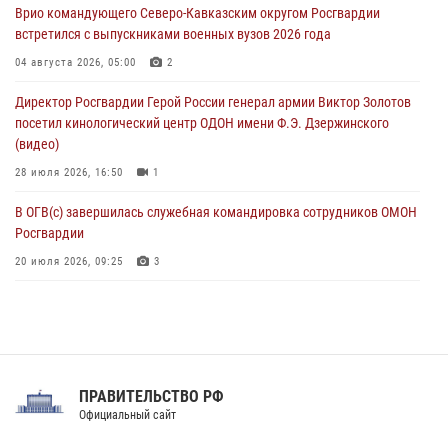
Врио командующего Северо-Кавказским округом Росгвардии
08 августа 2026, 14:10
3
1
встретился с выпускниками военных вузов 2026 года
В ЛНР росгвардейцы провели тренировку по единоборствам для
04 августа 2026, 05:00
2
юных воспитанников спортивной школы
Директор Росгвардии Герой России генерал армии Виктор Золотов
08 августа 2026, 13:00
1
посетил кинологический центр ОДОН имени Ф.Э. Дзержинского
(видео)
28 июля 2026, 16:50
1
В ОГВ(с) завершилась служебная командировка сотрудников ОМОН
Росгвардии
20 июля 2026, 09:25
3
Директор Росгвардии Герой России генерал армии Виктор Золотов
поздравил специалистов подразделений тыла с профессиональным
праздником
31 июля 2026, 21:01
ПРАВИТЕЛЬСТВО РФ
Праздник «Один день с Росгвардией» к 105-летию Центрального
Официальный сайт
округа прошел на Поклонной горе