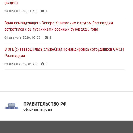
(видео)
Росгвардейцы приняли участие в акции «Волна памяти»,
посвящённой 83‑й годовщине освобождения Белгорода от
28 июля 2026, 16:50
1
немецко‑фашистских захватчиков
Врио командующего Северо-Кавказским округом Росгвардии
05 августа 2026, 12:13
1
встретился с выпускниками военных вузов 2026 года
04 августа 2026, 05:00
2
В ОГВ(с) завершилась служебная командировка сотрудников ОМОН
Росгвардии
20 июля 2026, 09:25
3
Директор Росгвардии Герой России генерал армии Виктор Золотов
поздравил специалистов подразделений тыла с профессиональным
праздником
31 июля 2026, 21:01
ПРАВИТЕЛЬСТВО РФ
Праздник «Один день с Росгвардией» к 105-летию Центрального
Официальный сайт
округа прошел на Поклонной горе
18 июля 2026, 13:43
15
1