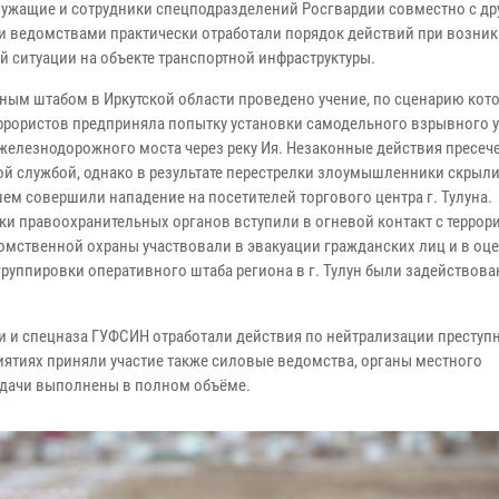
ужащие и сотрудники спецподразделений Росгвардии совместно с д
 ведомствами практически отработали порядок действий при возни
й ситуации на объекте транспортной инфраструктуры.
ным штабом в Иркутской области проведено учение, по сценарию кот
еррористов предприняла попытку установки самодельного взрывного 
 железнодорожного моста через реку Ия. Незаконные действия пресеч
ой службой, однако в результате перестрелки злоумышленники скрыли
ем совершили нападение на посетителей торгового центра г. Тулуна.
ки правоохранительных органов вступили в огневой контакт с террор
ственной охраны участвовали в эвакуации гражданских лиц и в оц
руппировки оперативного штаба региона в г. Тулун были задействов
и и спецназа ГУФСИН отработали действия по нейтрализации преступ
тиях приняли участие также силовые ведомства, органы местного
задачи выполнены в полном объёме.