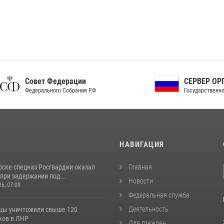
ет Федерации
СЕРВЕР ОРГАНОВ
рального Собрания РФ
Государственной власти РФ
И
НАВИГАЦИЯ
рске спецназ Росгвардии оказал
Главная
при задержании под...
Новости
26, 07:09
Федеральная служба
Деятельность
цы уничтожили свыше 120
ков в ЛНР
Для граждан