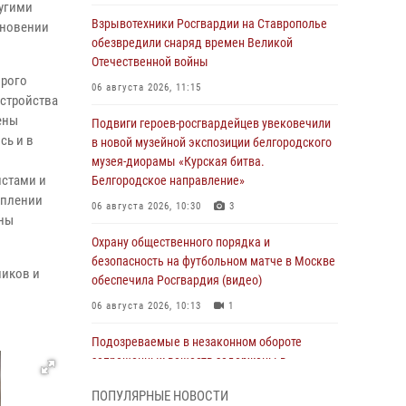
ругими
Взрывотехники Росгвардии на Ставрополье
кновении
обезвредили снаряд времен Великой
Отечественной войны
орого
06 августа 2026, 11:15
устройства
ены
Подвиги героев‑росгвардейцев увековечили
сь и в
в новой музейной экспозиции белгородского
музея‑диорамы «Курская битва.
истами и
Белгородское направление»
еплении
06 августа 2026, 10:30
3
аны
Охрану общественного порядка и
безопасность на футбольном матче в Москве
ников и
обеспечила Росгвардия (видео)
06 августа 2026, 10:13
1
Подозреваемые в незаконном обороте
запрещенных веществ задержаны в
Дагестане при силовой поддержке
ПОПУЛЯРНЫЕ НОВОСТИ
Росгвардии