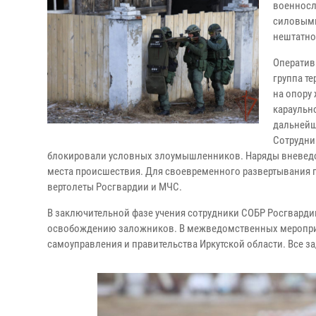
военносл
силовыми
нештатно
Оператив
группа т
на опору
караульн
дальнейш
Сотрудни
блокировали условных злоумышленников. Наряды вневедом
места происшествия. Для своевременного развертывания г
вертолеты Росгвардии и МЧС.
В заключительной фазе учения сотрудники СОБР Росгварди
освобождению заложников. В межведомственных мероприя
самоуправления и правительства Иркутской области. Все 