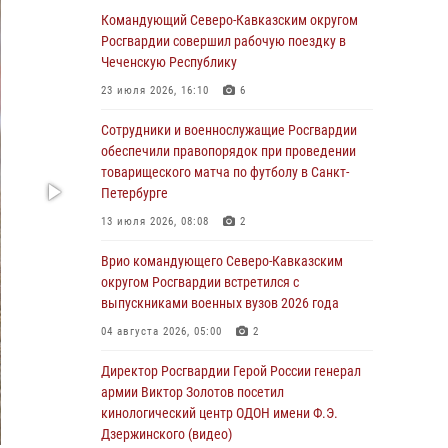
Командующий Северо-Кавказским округом
06 августа 2026, 09:00
Росгвардии совершил рабочую поездку в
В Югре при силовой поддержке ОМОН
Чеченскую Республику
Росгвардии задержаны подозреваемые в
23 июля 2026, 16:10
6
страховом мошенничестве
Сотрудники и военнослужащие Росгвардии
06 августа 2026, 08:56
2
1
обеспечили правопорядок при проведении
Офицер СОБР Росгвардии выступил на
товарищеского матча по футболу в Санкт-
окружном юнармейском форуме в Астрахани
Петербурге
06 августа 2026, 08:27
3
13 июля 2026, 08:08
2
Росгвардейцы задержали стрелявшего из
Врио командующего Северо-Кавказским
пускового устройства рядом с жилыми
округом Росгвардии встретился с
домами в центре Санкт-Петербурга (видео)
выпускниками военных вузов 2026 года
06 августа 2026, 08:18
3
1
04 августа 2026, 05:00
2
В Новосибирске спецназ Росгвардии оказал
Директор Росгвардии Герой России генерал
содействие при задержании подозреваемых
армии Виктор Золотов посетил
в похищении человека и вымогательстве
кинологический центр ОДОН имени Ф.Э.
(видео)
Дзержинского (видео)