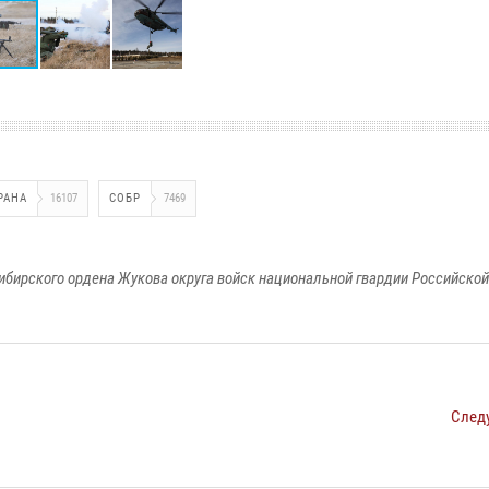
РАНА
16107
СОБР
7469
ибирского ордена Жукова округа войск национальной гвардии Российско
След