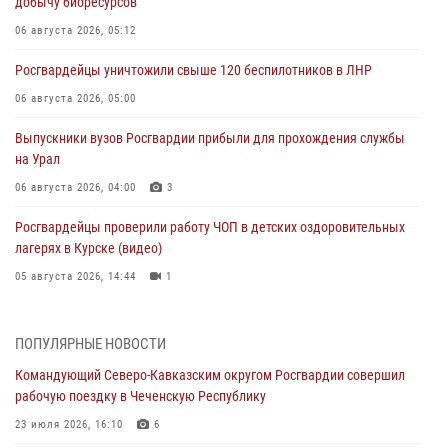
добычу биоресурсов
06 августа 2026, 05:12
Росгвардейцы уничтожили свыше 120 беспилотников в ЛНР
06 августа 2026, 05:00
Выпускники вузов Росгвардии прибыли для прохождения службы
на Урал
06 августа 2026, 04:00
3
Росгвардейцы проверили работу ЧОП в детских оздоровительных
лагерях в Курске (видео)
05 августа 2026, 14:44
1
На Северном Кавказе росгвардейцы приняли участие в
мероприятиях памяти генерала армии Ивана Яковлева
ПОПУЛЯРНЫЕ НОВОСТИ
05 августа 2026, 14:30
3
Командующий Северо-Кавказским округом Росгвардии совершил
рабочую поездку в Чеченскую Республику
При содействии спецназа Росгвардии задержаны подозреваемые в
организации незаконной миграции в Подмосковье (видео)
23 июля 2026, 16:10
6