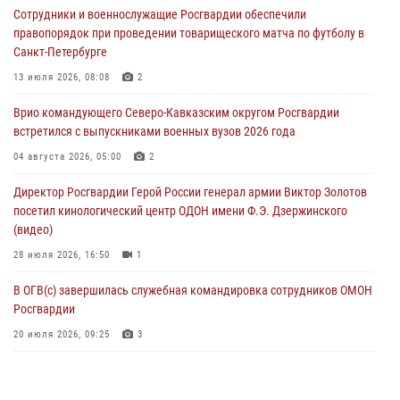
05 августа 2026, 14:25
1
Сотрудники и военнослужащие Росгвардии обеспечили
правопорядок при проведении товарищеского матча по футболу в
В Великом Новгороде СОБР Росгвардии оказал содействие в
Санкт-Петербурге
задержании подозреваемых в причинении имущественного ущерба
13 июля 2026, 08:08
2
05 августа 2026, 13:53
Врио командующего Северо-Кавказским округом Росгвардии
Формулу безопасности показал спецназ Росгвардии юным
встретился с выпускниками военных вузов 2026 года
динамовцам Свердловской области
04 августа 2026, 05:00
2
05 августа 2026, 13:50
4
Директор Росгвардии Герой России генерал армии Виктор Золотов
посетил кинологический центр ОДОН имени Ф.Э. Дзержинского
(видео)
28 июля 2026, 16:50
1
В ОГВ(с) завершилась служебная командировка сотрудников ОМОН
Росгвардии
20 июля 2026, 09:25
3
Директор Росгвардии Герой России генерал армии Виктор Золотов
поздравил специалистов подразделений тыла с профессиональным