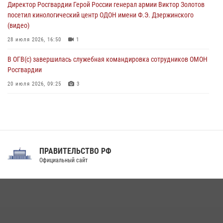
Директор Росгвардии Герой России генерал армии Виктор Золотов
Смольного собора в Санкт-Петербурге (видео)
посетил кинологический центр ОДОН имени Ф.Э. Дзержинского
07 августа 2026, 11:34
3
1
(видео)
28 июля 2026, 16:50
1
В ОГВ(с) завершилась служебная командировка сотрудников ОМОН
Росгвардии
20 июля 2026, 09:25
3
Директор Росгвардии Герой России генерал армии Виктор Золотов
поздравил специалистов подразделений тыла с профессиональным
праздником
31 июля 2026, 21:01
ПРАВИТЕЛЬСТВО РФ
Праздник «Один день с Росгвардией» к 105-летию Центрального
Официальный сайт
округа прошел на Поклонной горе
18 июля 2026, 13:43
15
1
При силовой поддержке СОБР Росгвардии в Иркутской области
повели рейды по соблюдению миграционного законодательства