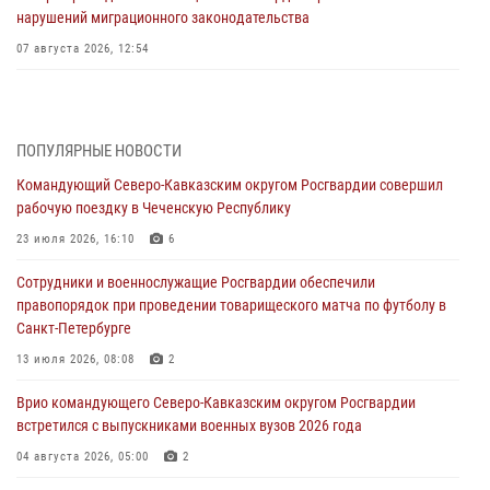
нарушений миграционного законодательства
07 августа 2026, 12:54
Тонувшего ребенка спас росгвардеец в Краснодарском крае
07 августа 2026, 12:37
ПОПУЛЯРНЫЕ НОВОСТИ
Юные гости из летних лагерей посетили кинологический центр
Командующий Северо-Кавказским округом Росгвардии совершил
Росгвардии (видео)
рабочую поездку в Чеченскую Республику
07 августа 2026, 12:20
3
1
23 июля 2026, 16:10
6
Представители ФСБ России по Уральскому округу Росгвардии и
Сотрудники и военнослужащие Росгвардии обеспечили
ветераны военной контрразведки почтили память Николая
правопорядок при проведении товарищеского матча по футболу в
Кузнецова
Санкт-Петербурге
07 августа 2026, 12:00
4
13 июля 2026, 08:08
2
Ветеран войск правопорядка генерал-майор Иван Пияшев – герой
Врио командующего Северо-Кавказским округом Росгвардии
выпуска «Легенды армии с Александром Маршалом»
встретился с выпускниками военных вузов 2026 года
07 августа 2026, 12:00
04 августа 2026, 05:00
2
Росгвардейцы пресекли попытку руферов подняться на крышу