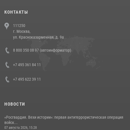
(видео)
30 июля 2026, 08:00
1
КОНТАКТЫ
В Челябинске росгвардейцы задержали злоумышленников,
111250
напавших на бригаду скорой помощи (видео)
г. Москва,
14 июля 2026, 12:20
1
ул. Красноказарменная, д. 9а
В Росгвардии прошла военно-научная конференция по обобщению
8 800 350 08 97 (автоинформатор)
боевого опыта
08 июля 2026, 07:01
+7 495 361 84 11
+7 495 622 39 11
НОВОСТИ
«Росгвардия. Вехи истории»: первая антитеррористическая операция
войск...
07 августа 2026, 15:28