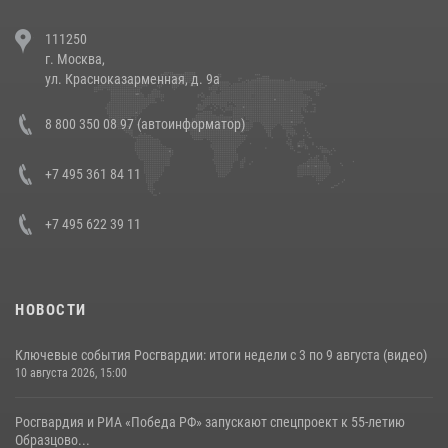
При силовой поддержке СОБР Росгвардии в Иркутской области
111250
повели рейды по соблюдению миграционного законодательства
г. Москва,
(видео)
ул. Красноказарменная, д. 9а
30 июля 2026, 08:00
1
8 800 350 08 97 (автоинформатор)
В Челябинске росгвардейцы задержали злоумышленников,
напавших на бригаду скорой помощи (видео)
+7 495 361 84 11
14 июля 2026, 12:20
1
+7 495 622 39 11
НОВОСТИ
Ключевые события Росгвардии: итоги недели с 3 по 9 августа (видео)
10 августа 2026, 15:00
Росгвардия и РИА «Победа РФ» запускают спецпроект к 55-летию
Образцово...