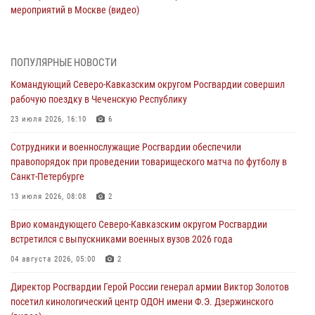
мероприятий в Москве (видео)
10 августа 2026, 13:12
3
1
В Югре росгвардейцы приняли участие в памятном мероприятии,
ПОПУЛЯРНЫЕ НОВОСТИ
посвященном 82-летию окончания Ленинградской битвы
Командующий Северо-Кавказским округом Росгвардии совершил
10 августа 2026, 13:00
1
рабочую поездку в Чеченскую Республику
В Кировской области состоялось открытие мемориальной доски в
23 июля 2026, 16:10
6
честь геройски погибшего в зоне СВО росгвардейца (видео)
Сотрудники и военнослужащие Росгвардии обеспечили
10 августа 2026, 13:00
8
1
правопорядок при проведении товарищеского матча по футболу в
Санкт-Петербурге
В Ленобласти сотрудники Росгвардии и полиции задержали
разыскиваемого опасного рецидивиста, подозреваемого в
13 июля 2026, 08:08
2
совершении особо тяжкого преступления (видео)
Врио командующего Северо-Кавказским округом Росгвардии
10 августа 2026, 12:38
1
встретился с выпускниками военных вузов 2026 года
Сотрудники Росгвардии провели оперативно-профилактическое
04 августа 2026, 05:00
2
мероприятие «Оружие» в Тамбовской области
Директор Росгвардии Герой России генерал армии Виктор Золотов
10 августа 2026, 12:00
1
посетил кинологический центр ОДОН имени Ф.Э. Дзержинского