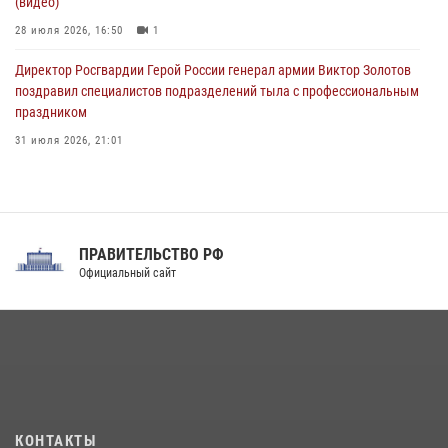
(видео)
28 июля 2026, 16:50
1
Директор Росгвардии Герой России генерал армии Виктор Золотов
поздравил специалистов подразделений тыла с профессиональным
праздником
31 июля 2026, 21:01
В ОГВ(с) завершилась служебная командировка сотрудников ОМОН
Росгвардии
20 июля 2026, 09:25
3
ПРАВИТЕЛЬСТВО РФ
Праздник «Один день с Росгвардией» к 105-летию Центрального
Официальный сайт
округа прошел на Поклонной горе
18 июля 2026, 13:43
15
1
В Нижнем Новгороде состоялось Всероссийское совещание-
семинар по вопросам развития вневедомственной охраны
Росгвардии (видео)
06 августа 2026, 14:47
10
1
КОНТАКТЫ