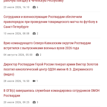
рабочую поездку в Чеченскую Республику
06 августа 2026, 11:56
4
23 июля 2026, 16:10
6
В Санкт-Петербурге наряд Росгвардии задержал правонарушителя,
Сотрудники и военнослужащие Росгвардии обеспечили
угрожавшего подростку травматическим пистолетом
правопорядок при проведении товарищеского матча по футболу в
06 августа 2026, 11:33
1
Санкт-Петербурге
В Зауралье при содействии СОБР Росгвардии ликвидирована
13 июля 2026, 08:08
2
крупная нарколаборатория
Врио командующего Северо-Кавказским округом Росгвардии
06 августа 2026, 11:27
встретился с выпускниками военных вузов 2026 года
В Москве росгвардейцы задержали троих мужчин, устроивших
04 августа 2026, 05:00
2
пьяный дебош в баре (видео)
Директор Росгвардии Герой России генерал армии Виктор Золотов
06 августа 2026, 11:20
1
посетил кинологический центр ОДОН имени Ф.Э. Дзержинского
(видео)
28 июля 2026, 16:50
1
В ОГВ(с) завершилась служебная командировка сотрудников ОМОН
Росгвардии
20 июля 2026, 09:25
3