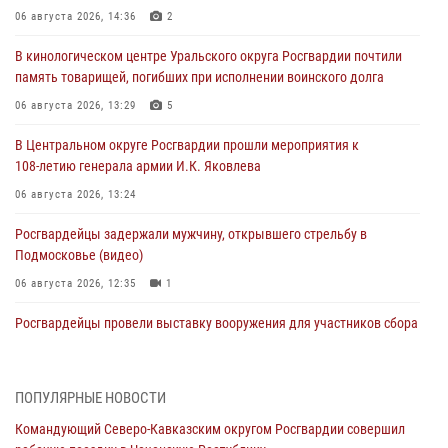
06 августа 2026, 14:36
2
В кинологическом центре Уральского округа Росгвардии почтили
память товарищей, погибших при исполнении воинского долга
06 августа 2026, 13:29
5
В Центральном округе Росгвардии прошли мероприятия к
108‑летию генерала армии И.К. Яковлева
06 августа 2026, 13:24
Росгвардейцы задержали мужчину, открывшего стрельбу в
Подмосковье (видео)
06 августа 2026, 12:35
1
Росгвардейцы провели выставку вооружения для участников сбора
«Гвардеец» в Пензе (видео)
06 августа 2026, 12:00
2
1
ПОПУЛЯРНЫЕ НОВОСТИ
В Курске росгвардейцы приняли участие в митинге, посвященном
Командующий Северо-Кавказским округом Росгвардии совершил
второй годовщине вторжения ВСУ на территорию области