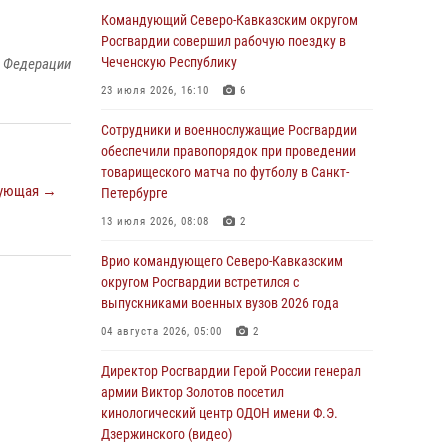
Ветеран войск правопорядка генерал-майор
Командующий Северо-Кавказским округом
Иван Пияшев – герой выпуска «Легенды
Росгвардии совершил рабочую поездку в
армии с Александром Маршалом»
Чеченскую Республику
й Федерации
07 августа 2026, 12:00
23 июля 2026, 16:10
6
Росгвардейцы пресекли попытку руферов
Сотрудники и военнослужащие Росгвардии
подняться на крышу Смольного собора в
обеспечили правопорядок при проведении
Санкт-Петербурге (видео)
товарищеского матча по футболу в Санкт-
ующая →
Петербурге
07 августа 2026, 11:34
3
1
13 июля 2026, 08:08
2
В Курске росгвардейцы провели занятие по
основам взрывобезопасности
Врио командующего Северо-Кавказским
округом Росгвардии встретился с
07 августа 2026, 11:33
выпускниками военных вузов 2026 года
Рэпер ST посетил раненых росгвардейцев в
04 августа 2026, 05:00
2
Главном военном клиническом госпитале
ведомства
Директор Росгвардии Герой России генерал
армии Виктор Золотов посетил
07 августа 2026, 11:18
2
кинологический центр ОДОН имени Ф.Э.
Дзержинского (видео)
Патриотическая акция «Каникулы с