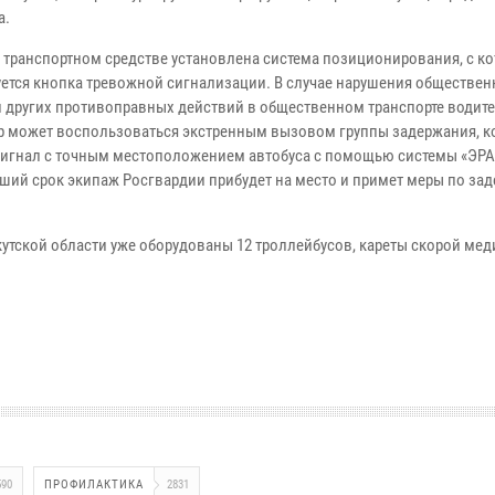
а.
 транспортном средстве установлена система позиционирования, с к
уется кнопка тревожной сигнализации. В случае нарушения обществен
и других противоправных действий в общественном транспорте водит
р может воспользоваться экстренным вызовом группы задержания, к
сигнал с точным местоположением автобуса с помощью системы «ЭР
йший срок экипаж Росгвардии прибудет на место и примет меры по з
тской области уже оборудованы 12 троллейбусов, кареты скорой ме
590
ПРОФИЛАКТИКА
2831