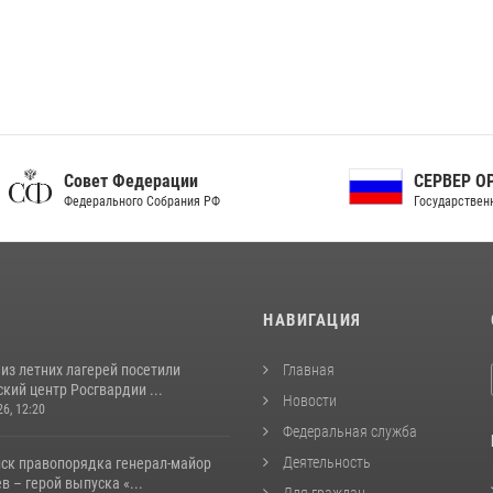
ет Федерации
СЕРВЕР ОРГАНОВ
рального Собрания РФ
Государственной власти РФ
И
НАВИГАЦИЯ
из летних лагерей посетили
Главная
кий центр Росгвардии ...
Новости
26, 12:20
Федеральная служба
Деятельность
йск правопорядка генерал-майор
 – герой выпуска «...