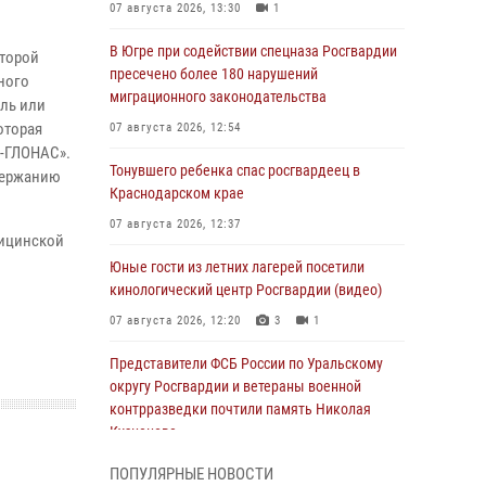
07 августа 2026, 13:30
1
В Югре при содействии спецназа Росгвардии
оторой
пресечено более 180 нарушений
ного
миграционного законодательства
ель или
оторая
07 августа 2026, 12:54
А-ГЛОНАС».
Тонувшего ребенка спас росгвардеец в
адержанию
Краснодарском крае
07 августа 2026, 12:37
дицинской
Юные гости из летних лагерей посетили
кинологический центр Росгвардии (видео)
07 августа 2026, 12:20
3
1
Представители ФСБ России по Уральскому
округу Росгвардии и ветераны военной
контрразведки почтили память Николая
Кузнецова
07 августа 2026, 12:00
4
ПОПУЛЯРНЫЕ НОВОСТИ