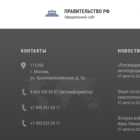
ПРАВИТЕЛЬСТВО РФ
Сов
Официальный сайт
Феде
КОНТАКТЫ
НОВОСТ
«Росгвардия
111250
антитеррори
г. Москва,
07 августа 20
ул. Красноказарменная, д. 9а
Юные гости 
8 800 350 08 97 (автоинформатор)
кинологичес
07 августа 20
+7 495 361 84 11
Ветеран во
+7 495 622 39 11
Иван Пияшев
07 августа 20