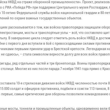
ойска НКВД на страже оборонной промышленности». Проект, реализо
о с РИА «Победа РФ» при поддержке Центрального музея Росгвардии,
 10-летию Федеральной службы войск национальной гвардии и 80-ле
лений по охране важных государственных объектов.
ациях рассказывается о том, как войска правопорядка защищали обо
лектростанции, мосты и транспортные узлы – всё, что составляло щит
 тылу. В завершение цикла следует отметить роль войск НКВД в дости
Они с первого дня вступили в бой с превосходящими силами противни
ичниками первыми приняли удар в Брестской крепости. Легендарная н
 не сдаюсь», – стала символом верности долгу для всех войск правоп
ригады, ряд отдельных частей и три бронепоезда. Воины правопорядк
 столице. Многие из них после парада 7 ноября 1941 года прямо с Кра
 составила 10-я стрелковая дивизия войск НКВД численностью почти 8
5 000 солдат и офицеров противника, подбили и сожгли 113 танков, 8
в первые, самые критические дни обороны позволили командованию 
важные мосты, тоннели и промышленные объекты, одновременно вели 