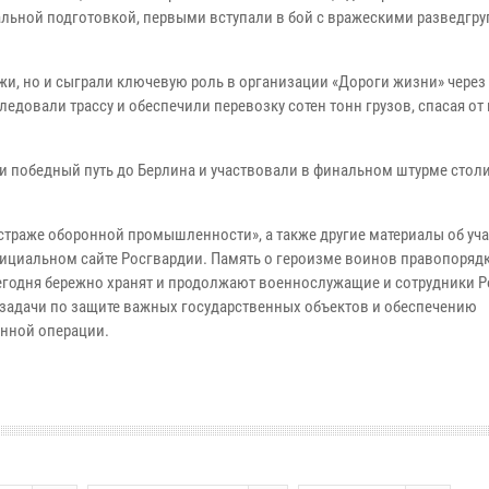
альной подготовкой, первыми вступали в бой с вражескими разведгр
жи, но и сыграли ключевую роль в организации «Дороги жизни» чере
едовали трассу и обеспечили перевозку сотен тонн грузов, спасая от
 победный путь до Берлина и участвовали в финальном штурме стол
страже оборонной промышленности», а также другие материалы об уч
ициальном сайте Росгвардии. Память о героизме воинов правопорядк
сегодня бережно хранят и продолжают военнослужащие и сотрудники Р
 задачи по защите важных государственных объектов и обеспечению
енной операции.