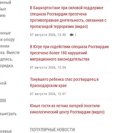
ванный
В Башкортостане при силовой поддержке
 был
спецназа Росгвардии пресечена
тию
противоправная деятельность, связанная с
пропагандой терроризма (видео)
ронные
07 августа 2026, 13:30
1
 и опору
жении
В Югре при содействии спецназа Росгвардии
ка. Вместе
пресечено более 180 нарушений
адпись,
миграционного законодательства
орядка.
07 августа 2026, 12:54
а
Тонувшего ребенка спас росгвардеец в
сной
Краснодарском крае
07 августа 2026, 12:37
000
Юные гости из летних лагерей посетили
кинологический центр Росгвардии (видео)
выиграть
07 августа 2026, 12:20
3
1
ПОПУЛЯРНЫЕ НОВОСТИ
боевые
Ветеран войск правопорядка генерал-майор