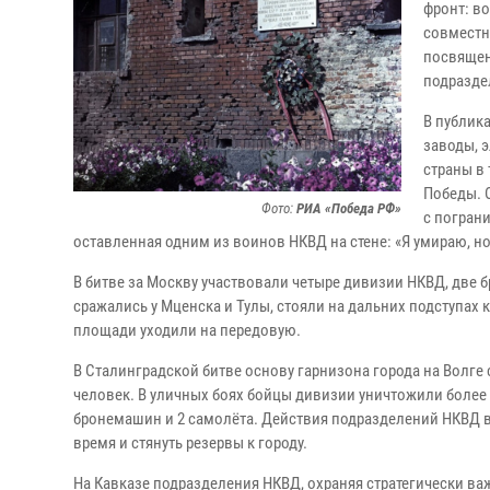
фронт: в
совместн
посвящен
подразде
В публик
заводы, э
страны в
Победы. 
Фото:
РИА «Победа РФ»
с погран
оставленная одним из воинов НКВД на стене: «Я умираю, но
В битве за Москву участвовали четыре дивизии НКВД, две б
сражались у Мценска и Тулы, стояли на дальних подступах к
площади уходили на передовую.
В Сталинградской битве основу гарнизона города на Волге
человек. В уличных боях бойцы дивизии уничтожили более 1
бронемашин и 2 самолёта. Действия подразделений НКВД 
время и стянуть резервы к городу.
На Кавказе подразделения НКВД, охраняя стратегически 