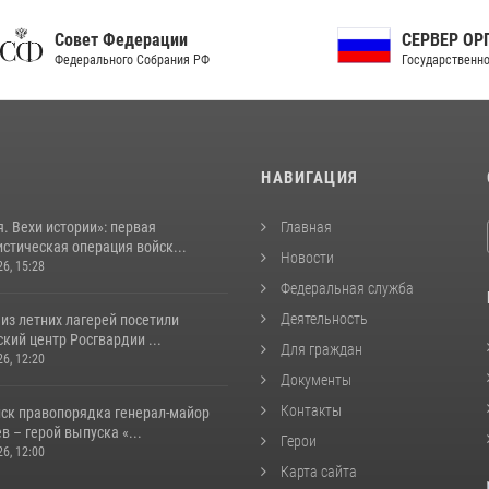
ет Федерации
СЕРВЕР ОРГАНОВ
рального Собрания РФ
Государственной власти РФ
И
НАВИГАЦИЯ
. Вехи истории»: первая
Главная
стическая операция войск...
Новости
26, 15:28
Федеральная служба
Деятельность
из летних лагерей посетили
кий центр Росгвардии ...
Для граждан
26, 12:20
Документы
Контакты
йск правопорядка генерал-майор
 – герой выпуска «...
Герои
26, 12:00
Карта сайта