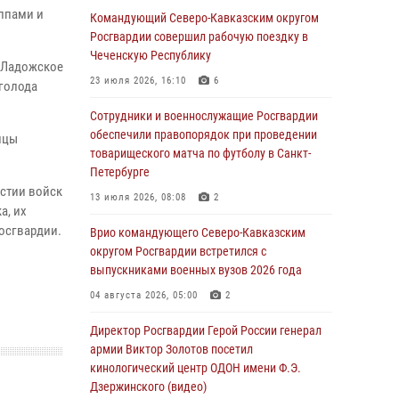
уппами и
Иван Пияшев – герой выпуска «Легенды
Командующий Северо-Кавказским округом
армии с Александром Маршалом»
Росгвардии совершил рабочую поездку в
Чеченскую Республику
07 августа 2026, 12:00
з Ладожское
23 июля 2026, 16:10
6
 голода
Представители ФСБ России по Уральскому
округу Росгвардии и ветераны военной
Сотрудники и военнослужащие Росгвардии
контрразведки почтили память Николая
обеспечили правопорядок при проведении
ицы
Кузнецова
товарищеского матча по футболу в Санкт-
Петербурге
07 августа 2026, 12:00
4
астии войск
13 июля 2026, 08:08
2
а, их
Росгвардейцы пресекли попытку руферов
осгвардии.
подняться на крышу Смольного собора в
Врио командующего Северо-Кавказским
Санкт-Петербурге (видео)
округом Росгвардии встретился с
выпускниками военных вузов 2026 года
07 августа 2026, 11:34
3
1
04 августа 2026, 05:00
2
В Курске росгвардейцы провели занятие по
основам взрывобезопасности
Директор Росгвардии Герой России генерал
армии Виктор Золотов посетил
07 августа 2026, 11:33
кинологический центр ОДОН имени Ф.Э.
Дзержинского (видео)
Рэпер ST посетил раненых росгвардейцев в