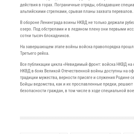
действия в горах. Пограничные отряды, обладавшие специ
альпийскими стрелками, срывая планы захвата перевалов.
В обороне Ленинграда воины НКВД не только держали рубе
озеро. Под обстрелами и в ледяном плену они первыми иссл
сотни тысяч блокадников.
На завершающем этапе войны войска правопорядка прошли
Третьего рейха.
Все публикации цикла «Невидимый фронт: войска НКВД на 
НКВД в боях Великой Отечественной войны доступны на оф
традиции мужества, верности присяге и служения Родине 
Бойцы ведомства, как и их прославленные предки, решают
безопасности граждан, в том числе в ходе специальной во