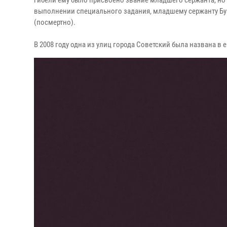
гибели ему было присвоено звание младшего сержанта, но 
выполнении специального задания, младшему сержанту Бу
(посмертно).
В 2008 году одна из улиц города Советский была названа в е