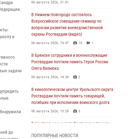
сандра
06 августа 2026, 21:01
Федерации.
В Нижнем Новгороде состоялось
Всероссийское совещание-семинар по
вопросам развития вневедомственной
анты-
охраны Росгвардии (видео)
школу и
06 августа 2026, 14:47
10
1
В Брянске сотрудники и военнослужащие
тивного
Росгвардии почтили память Героя России
ости
Олега Визнюка
евые задачи
06 августа 2026, 14:36
2
В кинологическом центре Уральского округа
дупредить
Росгвардии почтили память товарищей,
ьные.
погибших при исполнении воинского долга
 обнаружили
06 августа 2026, 13:29
5
В Центральном округе Росгвардии прошли
мероприятия к 108‑летию генерала армии
дней до
ПОПУЛЯРНЫЕ НОВОСТИ
И.К. Яковлева