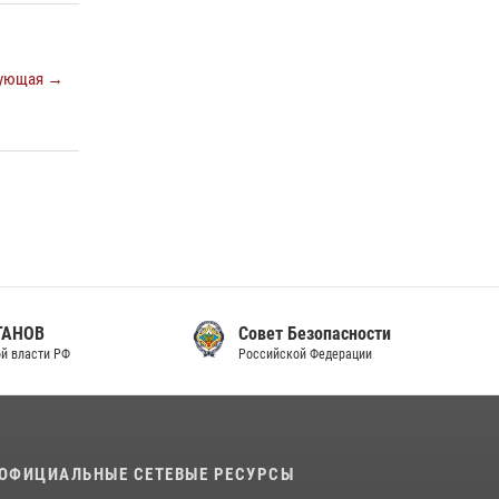
законодательства (видео)
30 июля 2026, 08:00
1
ующая →
В Челябинске росгвардейцы задержали
злоумышленников, напавших на бригаду
скорой помощи (видео)
14 июля 2026, 12:20
1
В Росгвардии прошла военно-научная
конференция по обобщению боевого опыта
08 июля 2026, 07:01
Совет Безопасности
Российской Федерации
ОФИЦИАЛЬНЫЕ СЕТЕВЫЕ РЕСУРСЫ