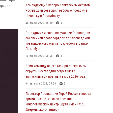
енные при
Командующий Северо-Кавказским округом
ерации
06 августа 2026, 13:24
Росгвардии совершил рабочую поездку в
Росгвардейцы задержали мужчину,
Чеченскую Республику
открывшего стрельбу в Подмосковье (видео)
23 июля 2026, 16:10
6
06 августа 2026, 12:35
1
Сотрудники и военнослужащие Росгвардии
Росгвардейцы провели выставку вооружения
обеспечили правопорядок при проведении
для участников сбора «Гвардеец» в Пензе
товарищеского матча по футболу в Санкт-
(видео)
Петербурге
06 августа 2026, 12:00
2
1
13 июля 2026, 08:08
2
В Курске росгвардейцы приняли участие в
Врио командующего Северо-Кавказским
митинге, посвященном второй годовщине
округом Росгвардии встретился с
вторжения ВСУ на территорию области
выпускниками военных вузов 2026 года
06 августа 2026, 11:56
4
04 августа 2026, 05:00
2
В Санкт-Петербурге наряд Росгвардии
Директор Росгвардии Герой России генерал
задержал правонарушителя, угрожавшего
армии Виктор Золотов посетил
подростку травматическим пистолетом
кинологический центр ОДОН имени Ф.Э.
Дзержинского (видео)
06 августа 2026, 11:33
1