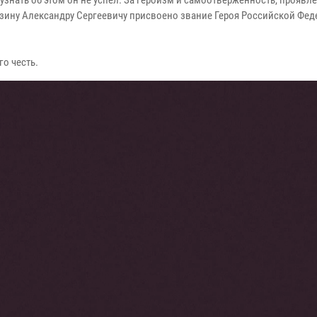
узнать об этом он не успел. За героизм и самоотверженность, проявл
зину Александру Сергеевичу присвоено звание Героя Российской Фед
го честь.