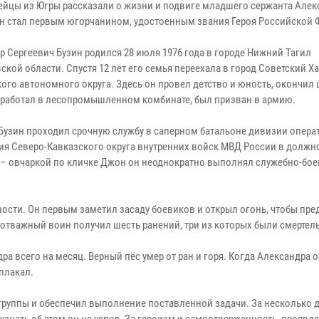
ейцы из Югры рассказали о жизни и подвиге младшего сержанта Алек
Он стал первым югорчанином, удостоенным звания Героя Российской 
р Сергеевич Бузин родился 28 июля 1976 года в городе Нижний Тагил
кой области. Спустя 12 лет его семья переехала в город Советский Х
ого автономного округа. Здесь он провел детство и юность, окончил 
 работал в лесопромышленном комбинате, был призван в армию.
Бузин проходил срочную службу в саперном батальоне дивизии опера
ия Северо-Кавказского округа внутренних войск МВД России в должн
й – овчаркой по кличке Джон он неоднократно выполнял служебно-бо
ности. Он первым заметил засаду боевиков и открыл огонь, чтобы пре
 отважный воин получил шесть ранений, три из которых были смертел
ра всего на месяц. Верный пёс умер от ран и горя. Когда Александра
плакал.
группы и обеспечил выполнение поставленной задачи. За несколько 