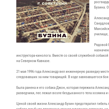
росгвард
Бузина. 
Александ
Свердловс
Мансийск
училище,
Рядовой 
назначен
инструктора-кинолога. Вместе со своей служебной собако
на Северном Кавказе.
21 мая 1996 года Александр вел инженерную разведку мест
следовавших за ним товарищей. В ходе завязавшегося боя
Была ранена и его собака Джон, которая пережила Александ
разведчики, пес лежал возле бездыханного тела хозяина и 
Ценой своей жизни Александр Бузин предотвратил гибель 