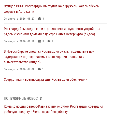
Офицер СОБР Росгвардии выступил на окружном юнармейском
форуме в Астрахани
06 августа 2026, 08:27
3
Росгвардейцы задержали стрелявшего из пускового устройства
рядом с жилыми домами в центре Санкт-Петербурга (видео)
06 августа 2026, 08:18
3
1
В Новосибирске спецназ Росгвардии оказал содействие при
задержании подозреваемых в похищении человека и
вымогательстве (видео)
06 августа 2026, 07:09
1
Сотрудники и военнослужащие Росгвардии обеспечили
правопорядок при проведении матча Кубка России по футболу в
Санкт-Петербурге
06 августа 2026, 07:03
3
ПОПУЛЯРНЫЕ НОВОСТИ
Командующий Северо-Кавказским округом Росгвардии совершил
В Грозном военнослужащие Росгвардии присоединились к
рабочую поездку в Чеченскую Республику
всероссийской донорской акции «От сердца к сердцу»