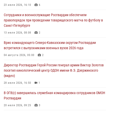
23 июля 2026, 16:10
6
06 августа 2026, 06:30
Сотрудники и военнослужащие Росгвардии обеспечили
В Бурятии и Приамурье росгвардейцы задержали подозреваемых в
правопорядок при проведении товарищеского матча по футболу в
незаконном обороте наркотиков
Санкт-Петербурге
06 августа 2026, 06:15
13 июля 2026, 08:08
2
На Сахалине при участии СОБР Росгвардии пресекли нелегальную
Врио командующего Северо-Кавказским округом Росгвардии
добычу биоресурсов
встретился с выпускниками военных вузов 2026 года
06 августа 2026, 05:12
04 августа 2026, 05:00
2
Росгвардейцы уничтожили свыше 120 беспилотников в ЛНР
Директор Росгвардии Герой России генерал армии Виктор Золотов
06 августа 2026, 05:00
посетил кинологический центр ОДОН имени Ф.Э. Дзержинского
(видео)
28 июля 2026, 16:50
1
В ОГВ(с) завершилась служебная командировка сотрудников ОМОН
Росгвардии
20 июля 2026, 09:25
3