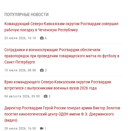
незаконном обороте наркотиков
06 августа 2026, 06:15
ПОПУЛЯРНЫЕ НОВОСТИ
Командующий Северо-Кавказским округом Росгвардии совершил
На Сахалине при участии СОБР Росгвардии пресекли нелегальную
рабочую поездку в Чеченскую Республику
добычу биоресурсов
23 июля 2026, 16:10
6
06 августа 2026, 05:12
Сотрудники и военнослужащие Росгвардии обеспечили
Росгвардейцы уничтожили свыше 120 беспилотников в ЛНР
правопорядок при проведении товарищеского матча по футболу в
06 августа 2026, 05:00
Санкт-Петербурге
Выпускники вузов Росгвардии прибыли для прохождения службы
13 июля 2026, 08:08
2
на Урал
Врио командующего Северо-Кавказским округом Росгвардии
06 августа 2026, 04:00
3
встретился с выпускниками военных вузов 2026 года
Росгвардейцы проверили работу ЧОП в детских оздоровительных
04 августа 2026, 05:00
2
лагерях в Курске (видео)
Директор Росгвардии Герой России генерал армии Виктор Золотов
05 августа 2026, 14:44
1
посетил кинологический центр ОДОН имени Ф.Э. Дзержинского
(видео)
28 июля 2026, 16:50
1