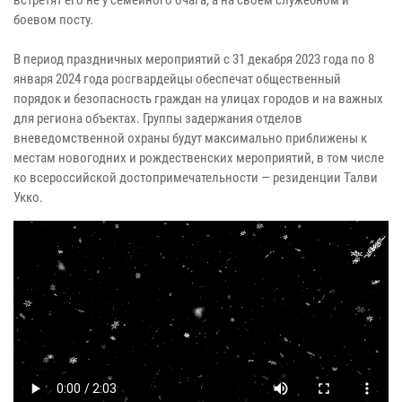
боевом посту.
В период праздничных мероприятий с 31 декабря 2023 года по 8
января 2024 года росгвардейцы обеспечат общественный
порядок и безопасность граждан на улицах городов и на важных
для региона объектах. Группы задержания отделов
вневедомственной охраны будут максимально приближены к
местам новогодних и рождественских мероприятий, в том числе
ко всероссийской достопримечательности — резиденции Талви
Укко.