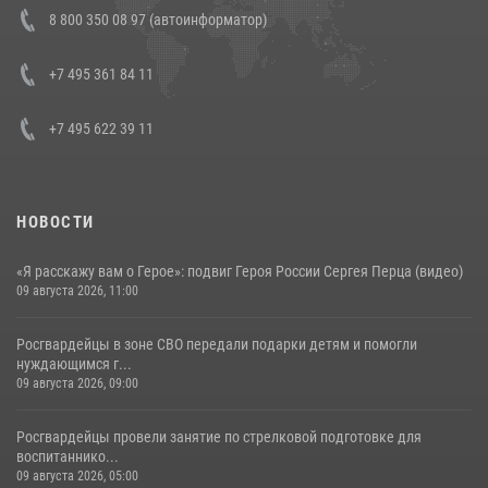
Состоялась рабочая встреча директора Росгвардии Героя России
8 800 350 08 97 (автоинформатор)
генерала армии Виктора Золотова с заместителем полномочного
представителя Президента Российской Федерации в Северо-
Кавказском федеральном округе Виталием Кузнецовым
+7 495 361 84 11
30 июля 2026, 15:35
4
+7 495 622 39 11
НОВОСТИ
«Я расскажу вам о Герое»: подвиг Героя России Сергея Перца (видео)
09 августа 2026, 11:00
Росгвардейцы в зоне СВО передали подарки детям и помогли
нуждающимся г...
09 августа 2026, 09:00
Росгвардейцы провели занятие по стрелковой подготовке для
воспитаннико...
09 августа 2026, 05:00