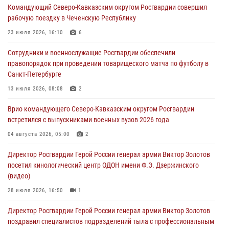
09 августа 2026, 07:00
Командующий Северо-Кавказским округом Росгвардии совершил
рабочую поездку в Чеченскую Республику
В Ульяновске росгвардейцы присоединились к донорской акции
(видео)
23 июля 2026, 16:10
6
09 августа 2026, 06:15
2
1
Сотрудники и военнослужащие Росгвардии обеспечили
правопорядок при проведении товарищеского матча по футболу в
Росгвардейцы провели занятие по стрелковой подготовке для
Санкт-Петербурге
воспитанников Центра детского, юношеского туризма и
краеведения Луганской Народной Республики
13 июля 2026, 08:08
2
09 августа 2026, 05:00
Врио командующего Северо-Кавказским округом Росгвардии
встретился с выпускниками военных вузов 2026 года
В регионах Урала бойцам Росгвардии в зону СВО передали свежие
тиражи газет
04 августа 2026, 05:00
2
09 августа 2026, 05:00
Директор Росгвардии Герой России генерал армии Виктор Золотов
посетил кинологический центр ОДОН имени Ф.Э. Дзержинского
(видео)
28 июля 2026, 16:50
1
Директор Росгвардии Герой России генерал армии Виктор Золотов
поздравил специалистов подразделений тыла с профессиональным