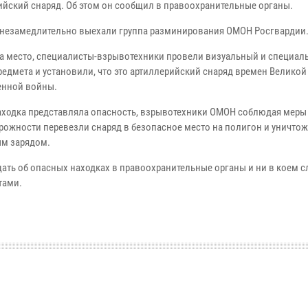
ийский снаряд. Об этом он сообщил в правоохранительные органы.
 незамедлительно выехали группа разминирования ОМОН Росгвардии
а место, специалисты-взрывотехники провели визуальный и специал
редмета и установили, что это артиллерийский снаряд времен Великой
енной войны.
находка представляла опасность, взрывотехники ОМОН соблюдая меры
рожности перевезли снаряд в безопасное место на полигон и уничто
м зарядом.
ть об опасных находках в правоохранительные органы и ни в коем с
тами.