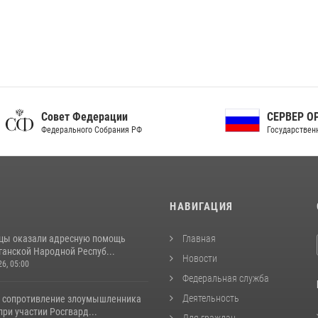
ет Федерации
СЕРВЕР ОРГАНОВ
рального Собрания РФ
Государственной власти РФ
И
НАВИГАЦИЯ
цы оказали адресную помощь
Главная
ганской Народной Респуб...
Новости
26, 05:00
Федеральная служба
Деятельность
 сопротивление злоумышленника
ри участии Росгвард...