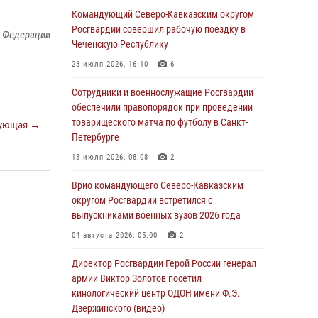
Генерал-полковник Олег Плохой поздравил
Командующий Северо-Кавказским округом
специалистов организационно-штатных
Росгвардии совершил рабочую поездку в
й Федерации
подразделений Росгвардии с
Чеченскую Республику
профессиональным праздником
23 июля 2026, 16:10
6
06 августа 2026, 21:01
Сотрудники и военнослужащие Росгвардии
В Нижнем Новгороде состоялось
обеспечили правопорядок при проведении
Всероссийское совещание-семинар по
товарищеского матча по футболу в Санкт-
ующая →
вопросам развития вневедомственной
Петербурге
охраны Росгвардии (видео)
13 июля 2026, 08:08
2
06 августа 2026, 14:47
10
1
Врио командующего Северо-Кавказским
В Брянске сотрудники и военнослужащие
округом Росгвардии встретился с
Росгвардии почтили память Героя России
выпускниками военных вузов 2026 года
Олега Визнюка
04 августа 2026, 05:00
2
06 августа 2026, 14:36
2
Директор Росгвардии Герой России генерал
В кинологическом центре Уральского округа
армии Виктор Золотов посетил
Росгвардии почтили память товарищей,
кинологический центр ОДОН имени Ф.Э.
погибших при исполнении воинского долга
Дзержинского (видео)