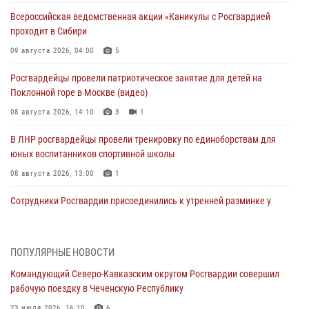
Всероссийская ведомственная акции «Каникулы с Росгвардией
проходит в Сибири
09 августа 2026, 04:00
5
Росгвардейцы провели патриотическое занятие для детей на
Поклонной горе в Москве (видео)
08 августа 2026, 14:10
3
1
В ЛНР росгвардейцы провели тренировку по единоборствам для
юных воспитанников спортивной школы
08 августа 2026, 13:00
1
Сотрудники Росгвардии присоединились к утренней разминке у
стен музея истории космонавтики в Калуге
08 августа 2026, 09:29
2
ПОПУЛЯРНЫЕ НОВОСТИ
В Северо-Западном округе Росгвардии продолжаются мероприятия
Командующий Северо-Кавказским округом Росгвардии совершил
в честь юбилея ведомства
рабочую поездку в Чеченскую Республику
08 августа 2026, 09:03
1
23 июля 2026, 16:10
6