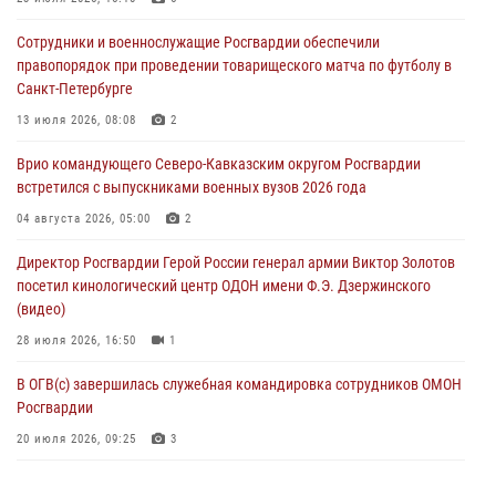
Росгвардейцы в ЛНР совершенствуют навыки тактической
Сотрудники и военнослужащие Росгвардии обеспечили
медицины с учетом опыта СВО
правопорядок при проведении товарищеского матча по футболу в
08 августа 2026, 09:00
2
Санкт-Петербурге
В Кабардино-Балкарии сотрудники Росгвардии провели турнир по
13 июля 2026, 08:08
2
настольному теннису ко Дню физкультурника
Врио командующего Северо-Кавказским округом Росгвардии
08 августа 2026, 07:00
встретился с выпускниками военных вузов 2026 года
Военнослужащие Софринской бригады Росгвардии встретились с
04 августа 2026, 05:00
2
участником патриотического проекта «Дорогой Ломоносова —
Директор Росгвардии Герой России генерал армии Виктор Золотов
дорогой к Победе в СВО» (видео)
посетил кинологический центр ОДОН имени Ф.Э. Дзержинского
08 августа 2026, 07:00
2
1
(видео)
28 июля 2026, 16:50
1
В ОГВ(с) завершилась служебная командировка сотрудников ОМОН
Росгвардии
20 июля 2026, 09:25
3
Директор Росгвардии Герой России генерал армии Виктор Золотов