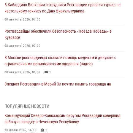
В Кабардино-Балкарии сотрудники Росгвардии провели турнир по
настольному теннису ко Дню физкультурника
08 августа 2026, 07:00
Росгвардейцы обеспечили безопасность «Поезда Победы» в
Кузбассе
08 августа 2026, 07:00
В Москве росгвардейцы оказали помощь медикам и девушке с
ограниченными возможностями здоровья (видео)
08 августа 2026, 06:32
1
Спецназ Росгвардии в Марий Эл почтил память товарища на
тактическом турнире (видео)
08 августа 2026, 06:15
9
1
ПОПУЛЯРНЫЕ НОВОСТИ
День физкультурника в Уральском округе Росгвардии отметили
Командующий Северо-Кавказским округом Росгвардии совершил
турнирами, мастер-классами и легкоатлетическими забегами
рабочую поездку в Чеченскую Республику
08 августа 2026, 06:03
9
23 июля 2026, 16:10
6