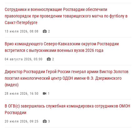
Кинологи Росгвардии со всей страны приступили к новому курсу
Сотрудники и военнослужащие Росгвардии обеспечили
подготовки на Урале
правопорядок при проведении товарищеского матча по футболу в
08 августа 2026, 05:00
3
Санкт-Петербурге
В ДНР выполняющие задачи СВО росгвардейцы получают из дома
13 июля 2026, 08:08
2
региональные газеты и поддержку земляков
Врио командующего Северо-Кавказским округом Росгвардии
08 августа 2026, 05:00
встретился с выпускниками военных вузов 2026 года
Комплексные проверки безопасности объектов образования с
04 августа 2026, 05:00
2
участием Росгвардии продолжаются на Урале
Директор Росгвардии Герой России генерал армии Виктор Золотов
08 августа 2026, 04:01
5
посетил кинологический центр ОДОН имени Ф.Э. Дзержинского
(видео)
28 июля 2026, 16:50
1
В ОГВ(с) завершилась служебная командировка сотрудников ОМОН
Росгвардии
20 июля 2026, 09:25
3
Директор Росгвардии Герой России генерал армии Виктор Золотов