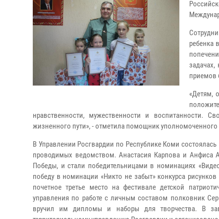
Россий
Междунар
Сотрудни
ребенка 
попечени
задачах,
приемов 
«Детям, 
положите
нравственности, мужественности и воспитанности. С
жизненного пути», - отметила помощник уполномоченного 
В Управлении Росгвардии по Республике Коми состоялась
проводимых ведомством. Анастасия Карпова и Анфиса А
Победы, и стали победительницами в номинациях «Видео
победу в номинации «Никто не забыт» конкурса рисунко
почетное третье место на фестивале детской патриоти
управления по работе с личным составом полковник Сер
вручил им дипломы и наборы для творчества. В за