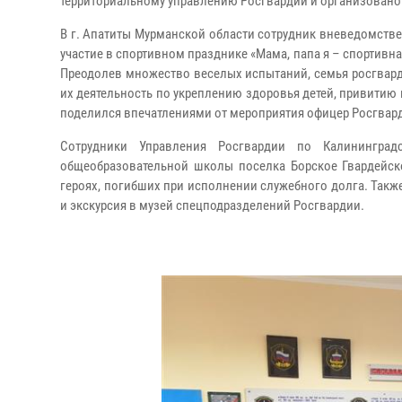
территориальному управлению Росгвардии и организовано
В г. Апатиты Мурманской области сотрудник вневедомств
участие в спортивном празднике «Мама, папа я – спортивн
Преодолев множество веселых испытаний, семья росгварде
их деятельность по укреплению здоровья детей, привитию им
поделился впечатлениями от мероприятия офицер Росгвар
Сотрудники Управления Росгвардии по Калинингр
общеобразовательной школы поселка Борское Гвардейско
героях, погибших при исполнении служебного долга. Такж
и экскурсия в музей спецподразделений Росгвардии.