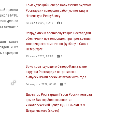
Командующий Северо-Кавказским округом
мьей принял
В Башкортостане при силовой поддержке
Росгвардии совершил рабочую поездку в
 школе №10.
спецназа Росгвардии пресечена
Чеченскую Республику
конкурса за
противоправная деятельность, связанная с
23 июля 2026, 16:10
6
пропагандой терроризма (видео)
а семьи», -
Сотрудники и военнослужащие Росгвардии
07 августа 2026, 13:30
1
обеспечили правопорядок при проведении
для кадет
В Югре при содействии спецназа Росгвардии
товарищеского матча по футболу в Санкт-
рядов и их
пресечено более 180 нарушений
Петербурге
ных средств
миграционного законодательства
13 июля 2026, 08:08
2
07 августа 2026, 12:54
Врио командующего Северо-Кавказским
Тонувшего ребенка спас росгвардеец в
округом Росгвардии встретился с
Краснодарском крае
выпускниками военных вузов 2026 года
07 августа 2026, 12:37
04 августа 2026, 05:00
2
Юные гости из летних лагерей посетили
Директор Росгвардии Герой России генерал
кинологический центр Росгвардии (видео)
армии Виктор Золотов посетил
кинологический центр ОДОН имени Ф.Э.
07 августа 2026, 12:20
3
1
Дзержинского (видео)