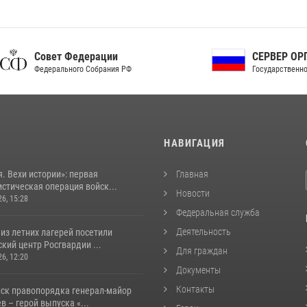
ет Федерации
СЕРВЕР ОРГАНОВ
рального Собрания РФ
Государственной власти РФ
И
НАВИГАЦИЯ
. Вехи истории»: первая
Главная
стическая операция войск...
Новости
26, 15:28
Федеральная служба
Деятельность
из летних лагерей посетили
кий центр Росгвардии ...
Для граждан
26, 12:20
Документы
Контакты
йск правопорядка генерал-майор
 – герой выпуска «...