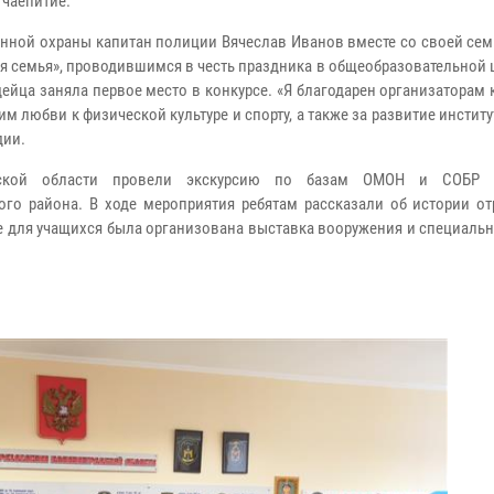
 чаепитие.
енной охраны капитан полиции Вячеслав Иванов вместе со своей се
ая семья», проводившимся в честь праздника в общеобразовательной
йца заняла первое место в конкурсе. «Я благодарен организаторам 
 любви к физической культуре и спорту, а также за развитие институт
дии.
адской области провели экскурсию по базам ОМОН и СОБР 
го района. В ходе мероприятия ребятам рассказали об истории от
е для учащихся была организована выставка вооружения и специаль