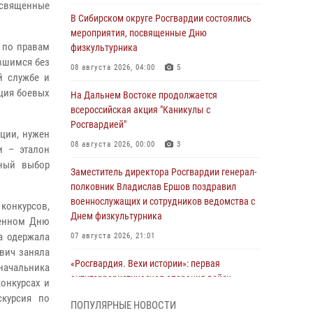
священные
В Сибирском округе Росгвардии состоялись
мероприятия, посвященные Дню
 по правам
физкультурника
авшимся без
08 августа 2026, 04:00
5
й службе и
ция боевых
На Дальнем Востоке продолжается
всероссийская акция "Каникулы с
Росгвардией"
ции, нужен
08 августа 2026, 00:00
3
и – эталон
ьный выбор
Заместитель директора Росгвардии генерал-
полковник Владислав Ершов поздравил
военнослужащих и сотрудников ведомства с
 конкурсов,
Днем физкультурника
щенном Дню
а одержала
07 августа 2026, 21:01
вич заняла
«Росгвардия. Вехи истории»: первая
начальника
антитеррористическая операция войск
онкурсах и
правопорядка
курсия по
ПОПУЛЯРНЫЕ НОВОСТИ
07 августа 2026, 15:28
1