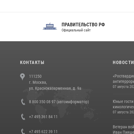
ПРАВИТЕЛЬСТВО РФ
Сов
Официальный сайт
Феде
КОНТАКТЫ
НОВОСТ
«Росгвардия
111250
антитеррори
г. Москва,
07 августа 20
ул. Красноказарменная, д. 9а
Юные гости 
8 800 350 08 97 (автоинформатор)
кинологичес
07 августа 20
+7 495 361 84 11
Ветеран во
+7 495 622 39 11
Иван Пияшев