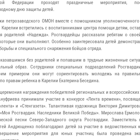
ской Федерации проходят праздничные мероприятия, по
одному дню защиты детей.
ки петрозаводского ОМОН вместе с помощником уполномоченного
в Карелии встретились с воспитанниками центра помощи детям, ост
я родителей «Надежда». Росгвардейцы рассказали ребятам о свое
 которые они выполняют. Особенно заинтересовала детей демонстра
борьбы и специального снаряжения бойцов отряда.
оказавшимся без родителей и попавшим в трудные жизненные ситуа
льный образ. Сотрудники специальных подразделений Росгварди
воим примером они могут сориентировать молодежь на правил
по правам ребенка в Карелии Екатерина Беседина.
 церемония награждения победителей региональных и всероссийских
нуфриева принимали участие в конкурсе «Лента времени», посвя
лента» и «Стенгазета». Талантливая художница Виктория Димитров
в «Моя Росгвардия. Наследники Великой Победы». Мирослава Ермоло
ческой песни Северо-Западного округа Росгвардии. Заместитель 
гей Андрющенко поблагодарил детей за участие в ведомственных к
вершение мероприятия для юных участниц была проведена экс