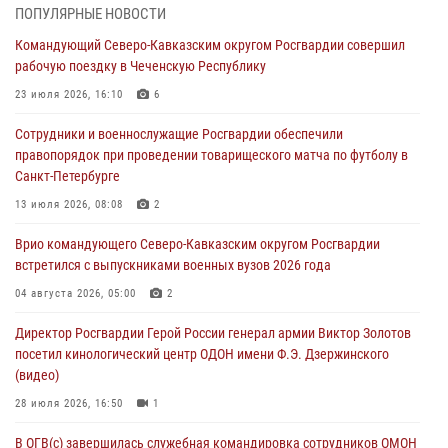
Росгвардейцы провели занятие по стрелковой подготовке для
ПОПУЛЯРНЫЕ НОВОСТИ
воспитанников Центра детского, юношеского туризма и
Командующий Северо-Кавказским округом Росгвардии совершил
краеведения Луганской Народной Республики
рабочую поездку в Чеченскую Республику
09 августа 2026, 05:00
23 июля 2026, 16:10
6
Всероссийская ведомственная акции «Каникулы с Росгвардией
Сотрудники и военнослужащие Росгвардии обеспечили
проходит в Сибири
правопорядок при проведении товарищеского матча по футболу в
09 августа 2026, 04:00
5
Санкт-Петербурге
Росгвардейцы провели патриотическое занятие для детей на
13 июля 2026, 08:08
2
Поклонной горе в Москве (видео)
Врио командующего Северо-Кавказским округом Росгвардии
08 августа 2026, 14:10
3
1
встретился с выпускниками военных вузов 2026 года
В ЛНР росгвардейцы провели тренировку по единоборствам для
04 августа 2026, 05:00
2
юных воспитанников спортивной школы
Директор Росгвардии Герой России генерал армии Виктор Золотов
08 августа 2026, 13:00
1
посетил кинологический центр ОДОН имени Ф.Э. Дзержинского
(видео)
28 июля 2026, 16:50
1
В ОГВ(с) завершилась служебная командировка сотрудников ОМОН