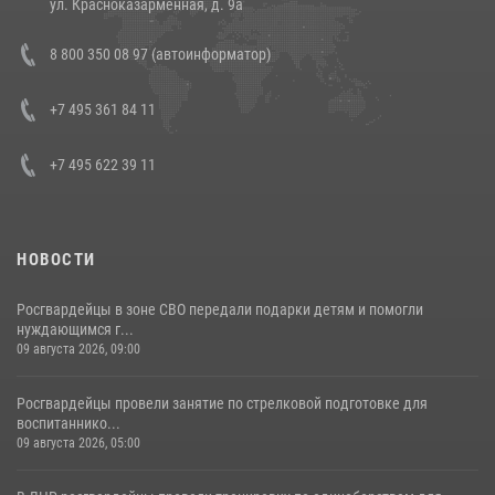
ул. Красноказарменная, д. 9а
Состоялась рабочая встреча директора Росгвардии Героя России
8 800 350 08 97 (автоинформатор)
генерала армии Виктора Золотова с заместителем полномочного
представителя Президента Российской Федерации в Северо-
Кавказском федеральном округе Виталием Кузнецовым
+7 495 361 84 11
30 июля 2026, 15:35
4
+7 495 622 39 11
НОВОСТИ
Росгвардейцы в зоне СВО передали подарки детям и помогли
нуждающимся г...
09 августа 2026, 09:00
Росгвардейцы провели занятие по стрелковой подготовке для
воспитаннико...
09 августа 2026, 05:00