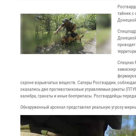
Росгвард
тайник с
Донецкой
Спецподр
Донецкой
проводят
территор
Спецназ 
замаскир
формиров
схроне взрывчатых веществ. Саперы Росгвардии, соблюдая
оказались две противотанковые управляемые ракеты (ПТУР
калибра, гранаты и иные боеприпасы. Росгвардейцы перед
Обнаруженный арсенал представлял реальную угрозу мирн