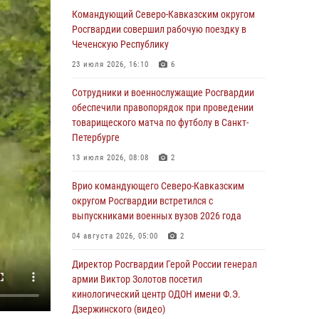
Генерал-полковник Олег Плохой поздравил
Командующий Северо-Кавказским округом
специалистов организационно-штатных
Росгвардии совершил рабочую поездку в
подразделений Росгвардии с
Чеченскую Республику
профессиональным праздником
23 июля 2026, 16:10
6
06 августа 2026, 21:01
Сотрудники и военнослужащие Росгвардии
В Нижнем Новгороде состоялось
обеспечили правопорядок при проведении
Всероссийское совещание-семинар по
товарищеского матча по футболу в Санкт-
вопросам развития вневедомственной
Петербурге
охраны Росгвардии (видео)
13 июля 2026, 08:08
2
06 августа 2026, 14:47
10
1
Врио командующего Северо-Кавказским
В Брянске сотрудники и военнослужащие
округом Росгвардии встретился с
Росгвардии почтили память Героя России
выпускниками военных вузов 2026 года
Олега Визнюка
04 августа 2026, 05:00
2
06 августа 2026, 14:36
2
Директор Росгвардии Герой России генерал
В кинологическом центре Уральского округа
армии Виктор Золотов посетил
Росгвардии почтили память товарищей,
кинологический центр ОДОН имени Ф.Э.
погибших при исполнении воинского долга
Дзержинского (видео)