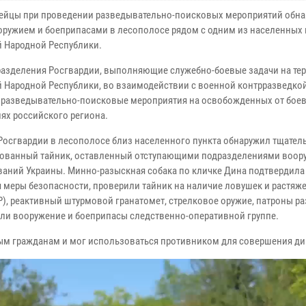
ейцы при проведении разведывательно-поисковых мероприятий обн
 оружием и боеприпасами в лесополосе рядом с одним из населенных
 Народной Республики.
азделения Росгвардии, выполняющие служебно-боевые задачи на те
 Народной Республики, во взаимодействии с военной контрразведкой
 разведывательно-поисковые мероприятия на освобожденных от бое
иях российского региона.
Росгвардии в лесополосе близ населенного пункта обнаружил тщател
ованный тайник, оставленный отступающими подразделениями воо
аний Украины. Минно-разыскная собака по кличке Дина подтвердила
 меры безопасности, проверили тайник на наличие ловушек и растяже
), реактивный штурмовой гранатомет, стрелковое оружие, патроны р
али вооружение и боеприпасы следственно-оперативной группе.
ым гражданам и мог использоваться противником для совершения ди