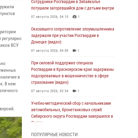
Сотрудники Росгвардии в Забайкалье
аружили
потушили загоревшийся дом с детьми внутри
 пунктов
07 августа 2026, 04:10
1
Оказавшего сопротивление злоумышленника
рритории
задержали при участии Росгвардии в
 регулярно
Донецке (видео)
виков ВСУ
07 августа 2026, 04:00
1
При силовой поддержке спецназа
ьно
Росгвардии в Красноярском крае задержаны
руженных
подозреваемые в мошенничестве в сфере
 наличие в
страхования (видео)
к. В нем
азличного
07 августа 2026, 03:34
1
Учебно-методический сбор с начальниками
версий.
автомобильных, бронетанковых служб
Сибирского округа Росгвардии завершился в
Омске
07 августа 2026, 02:53
3
ПОПУЛЯРНЫЕ НОВОСТИ