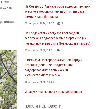
 групп.
На Северном Кавказе росгвардейцы приняли
 и одним
участие в мероприятиях памяти генерала
армии Ивана Яковлева
противник
05 августа 2026, 14:30
3
При содействии спецназа Росгвардии
задержаны подозреваемые в организации
незаконной миграции в Подмосковье (видео)
05 августа 2026, 14:25
1
В Великом Новгороде СОБР Росгвардии
оказал содействие в задержании
подозреваемых в причинении
имущественного ущерба
05 августа 2026, 13:53
Формулу безопасности показал спецназ
Росгвардии юным динамовцам
Свердловской области
ПОПУЛЯРНЫЕ НОВОСТИ
05 августа 2026, 13:50
4