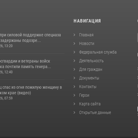
И
НАВИГАЦИЯ
 при силовой поддержке спецназа
Главная
 задержаны подозре...
Новости
26, 13:20
Федеральная служба
Деятельность
сгвардии и ветераны войск
а почтили память генера...
Для граждан
26, 12:40
Документы
Контакты
ц спас из огня пожилую женщину в
ком крае (видео)
Герои
26, 07:59
Карта сайта
Открытые данные