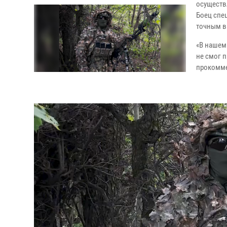
осуществ
Боец спе
точным в
«В нашем
не смог 
прокомме