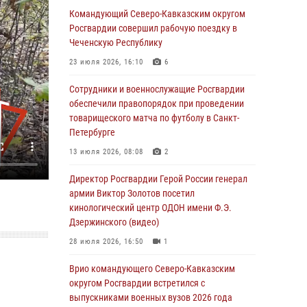
Командующий Северо-Кавказским округом
В столице росгвардейцы задержали мужчину,
Росгвардии совершил рабочую поездку в
устроившего дебош в букмекерской конторе
Чеченскую Республику
(видео)
23 июля 2026, 16:10
6
05 августа 2026, 13:25
1
Сотрудники и военнослужащие Росгвардии
В Удмуртии при силовой поддержке спецназа
обеспечили правопорядок при проведении
Росгвардии задержаны подозреваемые в
товарищеского матча по футболу в Санкт-
мошенничестве под видом оказания
Петербурге
оздоровительных услуг (видео)
13 июля 2026, 08:08
2
05 августа 2026, 13:20
1
1
Директор Росгвардии Герой России генерал
В Москве дети сотрудников и
армии Виктор Золотов посетил
военнослужащих Росгвардии посетили
кинологический центр ОДОН имени Ф.Э.
мастер-класс по художественной гимнастике
Дзержинского (видео)
05 августа 2026, 13:00
3
28 июля 2026, 16:50
1
Офицеры Росгвардии и ветераны войск
Врио командующего Северо-Кавказским
правопорядка почтили память генерала
округом Росгвардии встретился с
армии Ивана Кирилловича Яковлева
выпускниками военных вузов 2026 года