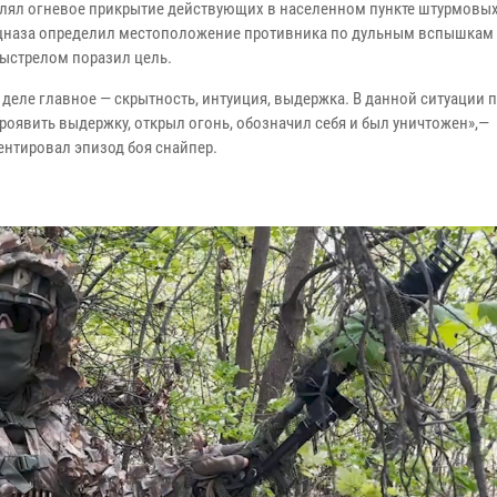
лял огневое прикрытие действующих в населенном пункте штурмовых
цназа определил местоположение противника по дульным вспышкам
ыстрелом поразил цель.
 деле главное — скрытность, интуиция, выдержка. В данной ситуации 
проявить выдержку, открыл огонь, обозначил себя и был уничтожен»,—
нтировал эпизод боя снайпер.