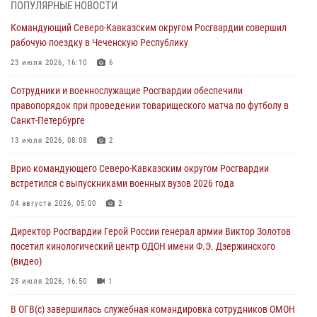
ПОПУЛЯРНЫЕ НОВОСТИ
Всероссийская ведомственная акции «Каникулы с Росгвардией
Командующий Северо-Кавказским округом Росгвардии совершил
проходит в Сибири
рабочую поездку в Чеченскую Республику
09 августа 2026, 04:00
5
23 июля 2026, 16:10
6
Росгвардейцы провели патриотическое занятие для детей на
Сотрудники и военнослужащие Росгвардии обеспечили
Поклонной горе в Москве (видео)
правопорядок при проведении товарищеского матча по футболу в
08 августа 2026, 14:10
3
1
Санкт-Петербурге
В ЛНР росгвардейцы провели тренировку по единоборствам для
13 июля 2026, 08:08
2
юных воспитанников спортивной школы
Врио командующего Северо-Кавказским округом Росгвардии
08 августа 2026, 13:00
1
встретился с выпускниками военных вузов 2026 года
Сотрудники Росгвардии присоединились к утренней разминке у
04 августа 2026, 05:00
2
стен музея истории космонавтики в Калуге
Директор Росгвардии Герой России генерал армии Виктор Золотов
08 августа 2026, 09:29
2
посетил кинологический центр ОДОН имени Ф.Э. Дзержинского
(видео)
28 июля 2026, 16:50
1
В ОГВ(с) завершилась служебная командировка сотрудников ОМОН