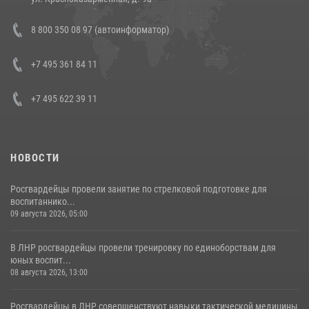
Состоялась рабочая встреча директора Росгвардии Героя России
8 800 350 08 97 (автоинформатор)
генерала армии Виктора Золотова с заместителем полномочного
представителя Президента Российской Федерации в Северо-
Кавказском федеральном округе Виталием Кузнецовым
+7 495 361 84 11
30 июля 2026, 15:35
4
+7 495 622 39 11
НОВОСТИ
Росгвардейцы провели занятие по стрелковой подготовке для
воспитаннико...
09 августа 2026, 05:00
В ЛНР росгвардейцы провели тренировку по единоборствам для
юных воспит...
08 августа 2026, 13:00
Росгвардейцы в ЛНР совершенствуют навыки тактической медицины