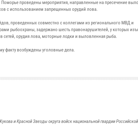
в Поморье проведены мероприятия, направленные на пресечение выл
сов с использованием запрещенных орудий лова.
ейдов, проведенных совместно с коллегами из регионального МВД и
рами рыбоохраны, задержано шесть правонарушителей, у которых изъ
ов сетей, орудия лова, моторные лодки и выловленная рыба.
му факту возбуждены уголовные дела.
Жукова и Красной Звезды округа войск национальной гвардии Российско