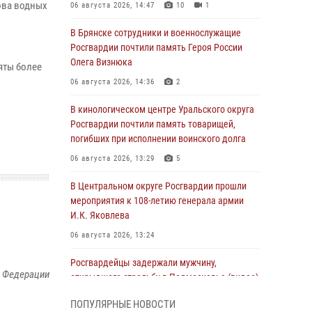
ова водных
06 августа 2026, 14:47
10
1
В Брянске сотрудники и военнослужащие
Росгвардии почтили память Героя России
Олега Визнюка
яты более
06 августа 2026, 14:36
2
В кинологическом центре Уральского округа
Росгвардии почтили память товарищей,
погибших при исполнении воинского долга
06 августа 2026, 13:29
5
В Центральном округе Росгвардии прошли
мероприятия к 108‑летию генерала армии
И.К. Яковлева
06 августа 2026, 13:24
Росгвардейцы задержали мужчину,
й Федерации
открывшего стрельбу в Подмосковье (видео)
06 августа 2026, 12:35
1
ПОПУЛЯРНЫЕ НОВОСТИ