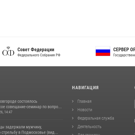
ет Федерации
СЕРВЕР ОРГАНОВ
рального Собрания РФ
Государственной власти РФ
И
НАВИГАЦИЯ
овгороде состоялось
Главная
ое совещание-семинар по вопро...
Новости
26, 14:47
Федеральная служба
Деятельность
цы задержали мужчину,
стрельбу в Подмосковье (вид...