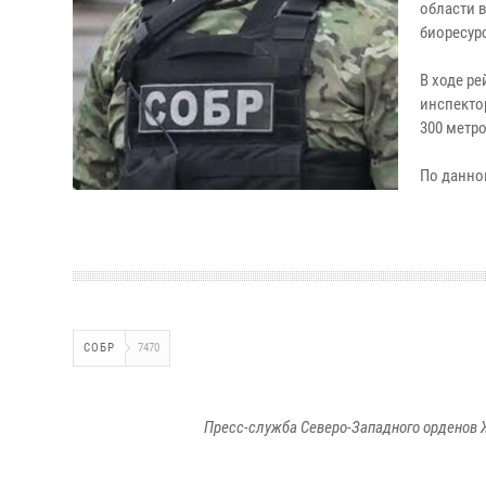
области 
биоресур
В ходе р
инспекто
300 метр
По данно
СОБР
7470
Пресс-служба Северо-Западного орденов 