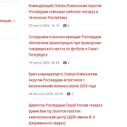
Росгвардейцы провели выставку вооружения
Командующий Северо-Кавказским округом
для участников сбора «Гвардеец» в Пензе
Росгвардии совершил рабочую поездку в
(видео)
Чеченскую Республику
ующая →
06 августа 2026, 12:00
2
1
23 июля 2026, 16:10
6
В Курске росгвардейцы приняли участие в
Сотрудники и военнослужащие Росгвардии
митинге, посвященном второй годовщине
обеспечили правопорядок при проведении
вторжения ВСУ на территорию области
товарищеского матча по футболу в Санкт-
Петербурге
06 августа 2026, 11:56
4
13 июля 2026, 08:08
2
В Санкт-Петербурге наряд Росгвардии
задержал правонарушителя, угрожавшего
Врио командующего Северо-Кавказским
подростку травматическим пистолетом
округом Росгвардии встретился с
выпускниками военных вузов 2026 года
06 августа 2026, 11:33
1
04 августа 2026, 05:00
2
В Зауралье при содействии СОБР Росгвардии
ликвидирована крупная нарколаборатория
Директор Росгвардии Герой России генерал
армии Виктор Золотов посетил
06 августа 2026, 11:27
кинологический центр ОДОН имени Ф.Э.
Дзержинского (видео)
В Москве росгвардейцы задержали троих