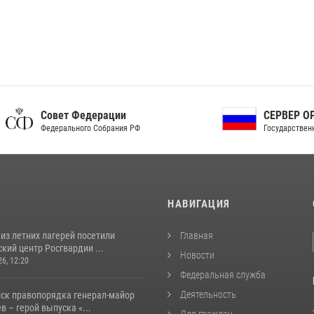
ет Федерации
СЕРВЕР ОРГАНОВ
рального Собрания РФ
Государственной власти РФ
И
НАВИГАЦИЯ
из летних лагерей посетили
Главная
кий центр Росгвардии ...
Новости
26, 12:20
Федеральная служба
Деятельность
йск правопорядка генерал-майор
 – герой выпуска «...