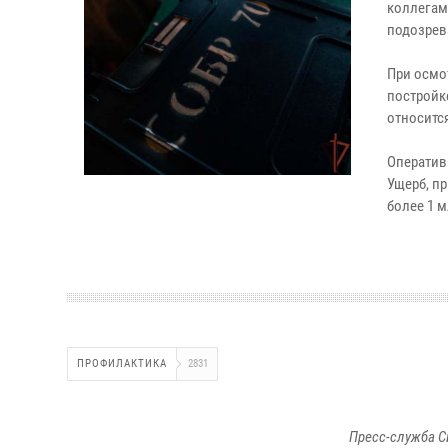
коллегам
подозрев
При осмо
постройк
относитс
Оператив
Ущерб, п
более 1 м
ПРОФИЛАКТИКА
2831
Пресс-служба С