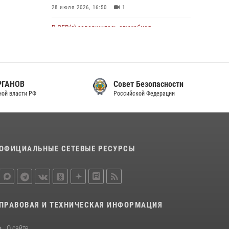
28 июля 2026, 16:50
1
В ОГВ(с) завершилась служебная
командировка сотрудников ОМОН
Росгвардии
20 июля 2026, 09:25
3
Совет Безопасности
Директор Росгвардии Герой России генерал
Российской Федерации
армии Виктор Золотов поздравил
специалистов подразделений тыла с
профессиональным праздником
31 июля 2026, 21:01
ОФИЦИАЛЬНЫЕ СЕТЕВЫЕ РЕСУРСЫ
Праздник «Один день с Росгвардией» к 105-
летию Центрального округа прошел на
Поклонной горе
18 июля 2026, 13:43
15
1
ПРАВОВАЯ И ТЕХНИЧЕСКАЯ ИНФОРМАЦИЯ
При силовой поддержке СОБР Росгвардии в
Иркутской области повели рейды по
О сайте
соблюдению миграционного