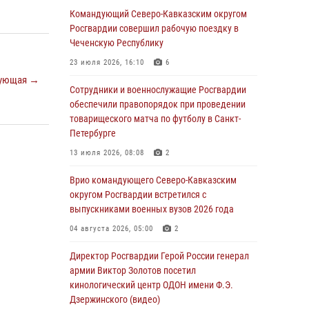
основам взрывобезопасности
Командующий Северо-Кавказским округом
Росгвардии совершил рабочую поездку в
07 августа 2026, 11:33
Чеченскую Республику
Рэпер ST посетил раненых росгвардейцев в
23 июля 2026, 16:10
6
Главном военном клиническом госпитале
ующая →
ведомства
Сотрудники и военнослужащие Росгвардии
обеспечили правопорядок при проведении
07 августа 2026, 11:18
2
товарищеского матча по футболу в Санкт-
Петербурге
Патриотическая акция «Каникулы с
Росгвардией» прошла в Воронеже
13 июля 2026, 08:08
2
07 августа 2026, 11:00
2
Врио командующего Северо-Кавказским
округом Росгвардии встретился с
В Ставрополе офицеры Росгвардии стали
выпускниками военных вузов 2026 года
участниками пресс-конференции по вопросам
в сфере оборота оружия
04 августа 2026, 05:00
2
07 августа 2026, 11:00
Директор Росгвардии Герой России генерал
армии Виктор Золотов посетил
Мурал памяти военнослужащего Росгвардии
кинологический центр ОДОН имени Ф.Э.
открыли в Астрахани
Дзержинского (видео)
07 августа 2026, 10:13
5