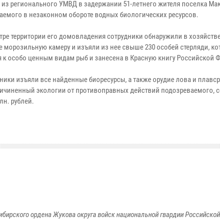
 из регионального УМВД в задержании 51-летнего жителя поселка Ма
аемого в незаконном обороте водных биологических ресурсов.
тре территории его домовладения сотрудники обнаружили в хозяйств
е морозильную камеру и изъяли из нее свыше 230 особей стерляди, ко
я к особо ценным видам рыб и занесена в Красную книгу Российской 
ники изъяли все найденные биоресурсы, а также орудие лова и плавср
ричиненный экологии от противоправных действий подозреваемого, 
лн. рублей.
ибирского ордена Жукова округа войск национальной гвардии Российско