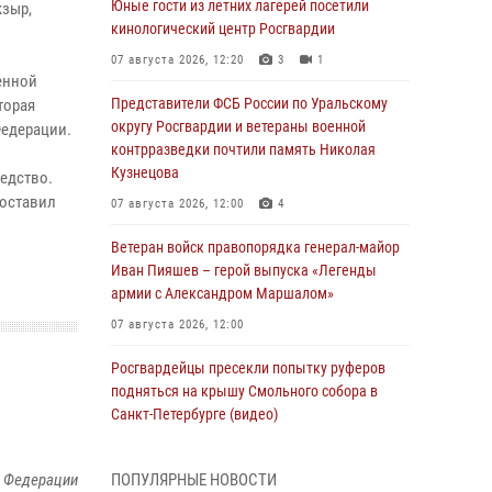
Юные гости из летних лагерей посетили
кзыр,
кинологический центр Росгвардии
07 августа 2026, 12:20
3
1
енной
Представители ФСБ России по Уральскому
торая
округу Росгвардии и ветераны военной
Федерации.
контрразведки почтили память Николая
Кузнецова
едство.
составил
07 августа 2026, 12:00
4
Ветеран войск правопорядка генерал-майор
Иван Пияшев – герой выпуска «Легенды
армии с Александром Маршалом»
07 августа 2026, 12:00
Росгвардейцы пресекли попытку руферов
подняться на крышу Смольного собора в
Санкт-Петербурге (видео)
07 августа 2026, 11:34
3
1
й Федерации
ПОПУЛЯРНЫЕ НОВОСТИ
В Курске росгвардейцы провели занятие по