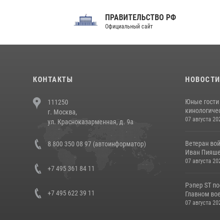
ПРАВИТЕЛЬСТВО РФ
Сов
Официальный сайт
Феде
КОНТАКТЫ
НОВОСТ
Юные гости 
111250
кинологичес
г. Москва,
07 августа 20
ул. Красноказарменная, д. 9а
Ветеран во
8 800 350 08 97 (автоинформатор)
Иван Пияшев
07 августа 20
+7 495 361 84 11
Рэпер ST п
+7 495 622 39 11
Главном вое
07 августа 20