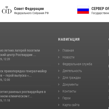
ет Федерации
СЕРВЕР ОРГАНОВ
рального Собрания РФ
Государственной власти РФ
И
НАВИГАЦИЯ
из летних лагерей посетили
Главная
кий центр Росгвардии ...
Новости
26, 12:20
Федеральная служба
Деятельность
йск правопорядка генерал-майор
 – герой выпуска «...
Для граждан
26, 12:00
Документы
Контакты
осетил раненых росгвардейцев в
нном клиническом г...
Герои
26, 11:18
Карта сайта