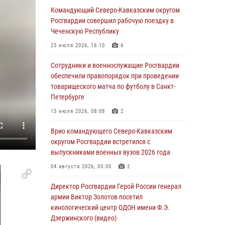
Ветеран войск правопорядка генерал-майор
Командующий Северо-Кавказским округом
Иван Пияшев – герой выпуска «Легенды
Росгвардии совершил рабочую поездку в
армии с Александром Маршалом»
Чеченскую Республику
07 августа 2026, 12:00
23 июля 2026, 16:10
6
Росгвардейцы пресекли попытку руферов
Сотрудники и военнослужащие Росгвардии
подняться на крышу Смольного собора в
обеспечили правопорядок при проведении
Санкт-Петербурге (видео)
товарищеского матча по футболу в Санкт-
Петербурге
07 августа 2026, 11:34
3
1
13 июля 2026, 08:08
2
В Курске росгвардейцы провели занятие по
основам взрывобезопасности
Врио командующего Северо-Кавказским
округом Росгвардии встретился с
07 августа 2026, 11:33
выпускниками военных вузов 2026 года
Рэпер ST посетил раненых росгвардейцев в
04 августа 2026, 05:00
2
Главном военном клиническом госпитале
ведомства
Директор Росгвардии Герой России генерал
армии Виктор Золотов посетил
07 августа 2026, 11:18
2
кинологический центр ОДОН имени Ф.Э.
Дзержинского (видео)
Патриотическая акция «Каникулы с