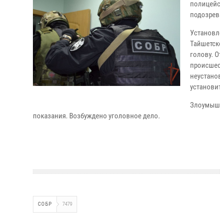
полицейс
подозрев
Установл
Тайшетск
голову. 
происшес
неустано
установи
Злоумышл
показания. Возбуждено уголовное дело.
СОБР
7479