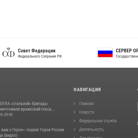
ет Федерации
СЕРВЕР ОРГАНОВ
рального Собрания РФ
Государственной власти РФ
И
НАВИГАЦИЯ
БПЛА «стальной» бригады
Главная
ничтожили вражеский гекса...
Новости
26, 05:00
Федеральная служба
Деятельность
 вам о Герое»: подвиг Героя России
а (видео)