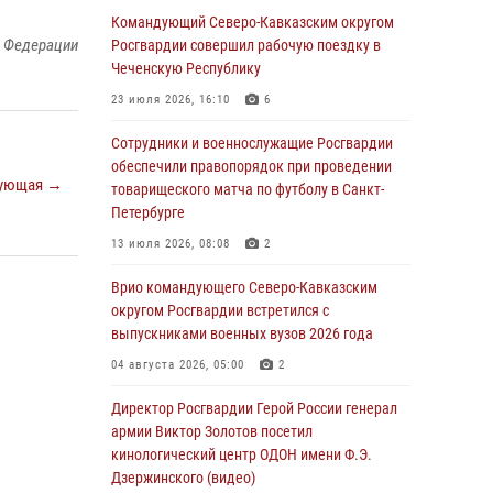
«Я расскажу вам о Герое»: подвиг Героя
Командующий Северо-Кавказским округом
России Сергея Перца (видео)
й Федерации
Росгвардии совершил рабочую поездку в
Чеченскую Республику
09 августа 2026, 11:00
1
23 июля 2026, 16:10
6
Росгвардейцы в зоне СВО передали подарки
детям и помогли нуждающимся гражданам
Сотрудники и военнослужащие Росгвардии
обеспечили правопорядок при проведении
09 августа 2026, 09:00
ующая →
товарищеского матча по футболу в Санкт-
Петербурге
В Чеченской Республике пожарные расчеты
Росгвардии и МЧС отработали
13 июля 2026, 08:08
2
межведомственное взаимодействие
Врио командующего Северо-Кавказским
09 августа 2026, 08:00
2
округом Росгвардии встретился с
выпускниками военных вузов 2026 года
В Центральных регионах России
продолжается ведомственная акция
04 августа 2026, 05:00
2
«Каникулы с Росгвардией»
Директор Росгвардии Герой России генерал
09 августа 2026, 08:00
8
армии Виктор Золотов посетил
кинологический центр ОДОН имени Ф.Э.
В Кузбассе росгвардейцы помогли вернуть
Дзержинского (видео)
горожанке пропавшую мать