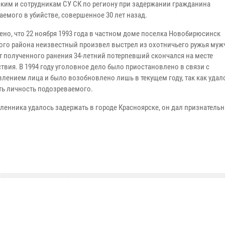
ким и сотрудникам СУ СК по региону при задержании гражданина
аемого в убийстве, совершенное 30 лет назад.
ено, что 22 ноября 1993 года в частном доме поселка Новобирюсинск
ого района неизвестный произвел выстрел из охотничьего ружья муж
От полученного ранения 34-летний потерпевший скончался на месте
твия. В 1994 году уголовное дело было приостановлено в связи с
влением лица и было возобновлено лишь в текущем году, так как удал
ть личность подозреваемого.
енника удалось задержать в городе Красноярске, он дал признатель