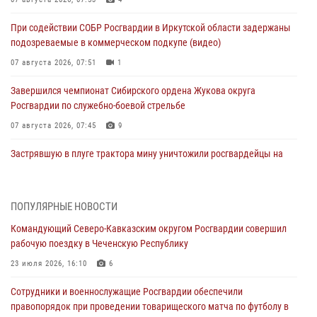
При содействии СОБР Росгвардии в Иркутской области задержаны
подозреваемые в коммерческом подкупе (видео)
07 августа 2026, 07:51
1
Завершился чемпионат Сибирского ордена Жукова округа
Росгвардии по служебно-боевой стрельбе
07 августа 2026, 07:45
9
Застрявшую в плуге трактора мину уничтожили росгвардейцы на
Кубани
07 августа 2026, 06:49
1
ПОПУЛЯРНЫЕ НОВОСТИ
В Саранске росгвардейцы приняли участие в 25‑летии канонизации
Командующий Северо-Кавказским округом Росгвардии совершил
святого праведного воина Федора Ушакова (видео)
рабочую поездку в Чеченскую Республику
07 августа 2026, 06:15
7
1
23 июля 2026, 16:10
6
Росгвардейцы оказали адресную помощь жителям Луганской
Сотрудники и военнослужащие Росгвардии обеспечили
Народной Республики
правопорядок при проведении товарищеского матча по футболу в
07 августа 2026, 05:00