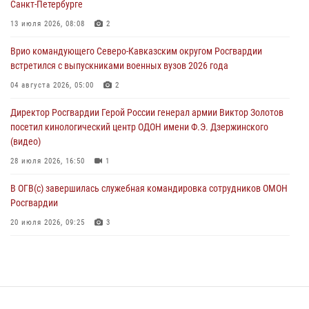
Санкт-Петербурге
Сотрудники Росгвардии в Забайкалье потушили загоревшийся дом
13 июля 2026, 08:08
2
с детьми внутри
Врио командующего Северо-Кавказским округом Росгвардии
07 августа 2026, 04:10
1
встретился с выпускниками военных вузов 2026 года
Оказавшего сопротивление злоумышленника задержали при
04 августа 2026, 05:00
2
участии Росгвардии в Донецке (видео)
Директор Росгвардии Герой России генерал армии Виктор Золотов
07 августа 2026, 04:00
1
посетил кинологический центр ОДОН имени Ф.Э. Дзержинского
(видео)
28 июля 2026, 16:50
1
В ОГВ(с) завершилась служебная командировка сотрудников ОМОН
Росгвардии
20 июля 2026, 09:25
3
Директор Росгвардии Герой России генерал армии Виктор Золотов
поздравил специалистов подразделений тыла с профессиональным
праздником
31 июля 2026, 21:01