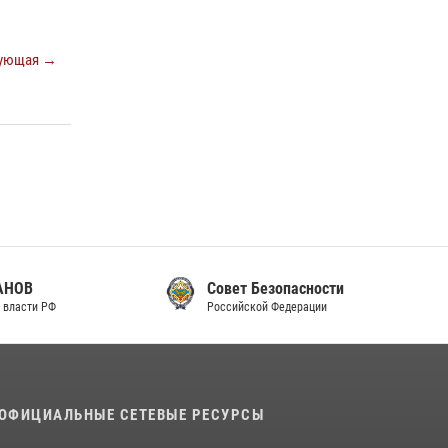
законодательства (видео)
30 июля 2026, 08:00
1
ующая →
В Челябинске росгвардейцы задержали
злоумышленников, напавших на бригаду
скорой помощи (видео)
14 июля 2026, 12:20
1
В Росгвардии прошла военно-научная
конференция по обобщению боевого опыта
08 июля 2026, 07:01
Совет Безопасности
Российской Федерации
ОФИЦИАЛЬНЫЕ СЕТЕВЫЕ РЕСУРСЫ