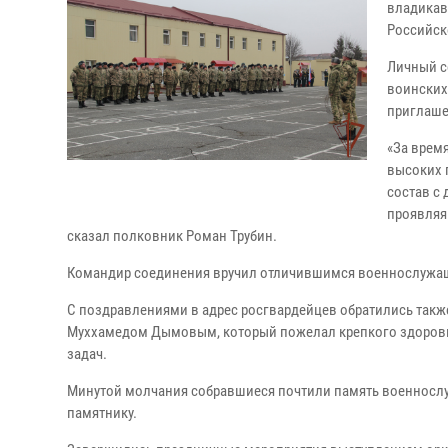
владикав
Российск
Личный с
воинских
приглаше
«За врем
высоких г
состав с 
проявляя
сказал полковник Роман Трубин.
Командир соединения вручил отличившимся военнослужащ
С поздравлениями в адрес росгвардейцев обратились такж
Муххамедом Дымовым, который пожелал крепкого здоровья
задач.
Минутой молчания собравшиеся почтили память военнослу
памятнику.