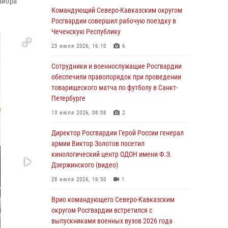
айора
Командующий Северо-Кавказским округом
В столице росгвардейцы задержали мужчину,
Росгвардии совершил рабочую поездку в
устроившего дебош в букмекерской конторе
Чеченскую Республику
(видео)
23 июля 2026, 16:10
6
05 августа 2026, 13:25
1
Сотрудники и военнослужащие Росгвардии
В Удмуртии при силовой поддержке спецназа
обеспечили правопорядок при проведении
Росгвардии задержаны подозреваемые в
товарищеского матча по футболу в Санкт-
мошенничестве под видом оказания
Петербурге
оздоровительных услуг (видео)
13 июля 2026, 08:08
2
05 августа 2026, 13:20
1
1
Директор Росгвардии Герой России генерал
В Москве дети сотрудников и
армии Виктор Золотов посетил
военнослужащих Росгвардии посетили
кинологический центр ОДОН имени Ф.Э.
мастер-класс по художественной гимнастике
Дзержинского (видео)
05 августа 2026, 13:00
3
28 июля 2026, 16:50
1
Офицеры Росгвардии и ветераны войск
Врио командующего Северо-Кавказским
правопорядка почтили память генерала
округом Росгвардии встретился с
армии Ивана Кирилловича Яковлева
выпускниками военных вузов 2026 года