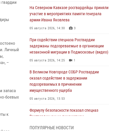
й гвардии
На Северном Кавказе росгвардейцы приняли
участие в мероприятиях памяти генерала
ндиры
армии Ивана Яковлева
05 августа 2026, 14:30
3
При содействии спецназа Росгвардии
достоено
задержаны подозреваемые в организации
ии. Личный
незаконной миграции в Подмосковье (видео)
ы,
05 августа 2026, 14:25
1
а», –
В Великом Новгороде СОБР Росгвардии
оказал содействие в задержании
подозреваемых в причинении
м запаса
имущественного ущерба
бно-боевых
05 августа 2026, 13:53
Формулу безопасности показал спецназ
еты к
Росгвардии юным динамовцам
Свердловской области
ПОПУЛЯРНЫЕ НОВОСТИ
05 августа 2026, 13:50
4