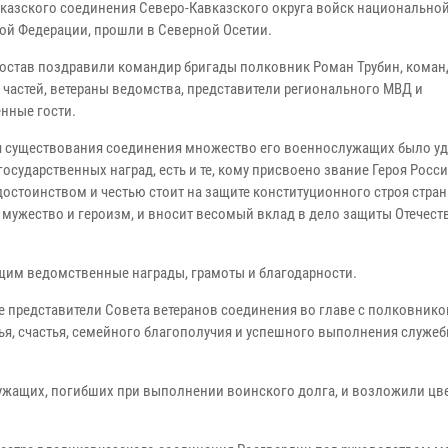
казского соединения Северо-Кавказского округа войск национально
ой Федерации, прошли в Северной Осетии.
остав поздравили командир бригады полковник Роман Трубин, кома
 частей, ветераны ведомства, представители регионального МВД и
нные гости.
я существования соединения множество его военнослужащих было у
осударственных наград, есть и те, кому присвоено звание Героя Росс
достоинством и честью стоит на защите конституционного строя стран
 мужество и героизм, и вносит весомый вклад в дело защиты Отечеств
им ведомственные награды, грамоты и благодарности.
е представители Совета ветеранов соединения во главе с полковнико
, счастья, семейного благополучия и успешного выполнения служе
жащих, погибших при выполнении воинского долга, и возложили цв