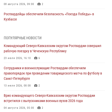
08 августа 2026, 09:00
2
Росгвардейцы обеспечили безопасность «Поезда Победы» в
Кузбассе
08 августа 2026, 07:00
Военнослужащие Софринской бригады Росгвардии встретились с
ПОПУЛЯРНЫЕ НОВОСТИ
участником патриотического проекта «Дорогой Ломоносова —
Командующий Северо-Кавказским округом Росгвардии совершил
дорогой к Победе в СВО» (видео)
рабочую поездку в Чеченскую Республику
08 августа 2026, 07:00
2
1
23 июля 2026, 16:10
6
В Кабардино-Балкарии сотрудники Росгвардии провели турнир по
Сотрудники и военнослужащие Росгвардии обеспечили
настольному теннису ко Дню физкультурника
правопорядок при проведении товарищеского матча по футболу в
08 августа 2026, 07:00
Санкт-Петербурге
ОМОН «Ойрат» Управления Росгвардии по Республике Калмыкия
13 июля 2026, 08:08
2
исполнилось 20 лет
Врио командующего Северо-Кавказским округом Росгвардии
08 августа 2026, 07:00
встретился с выпускниками военных вузов 2026 года
В Москве росгвардейцы оказали помощь медикам и девушке с
04 августа 2026, 05:00
2