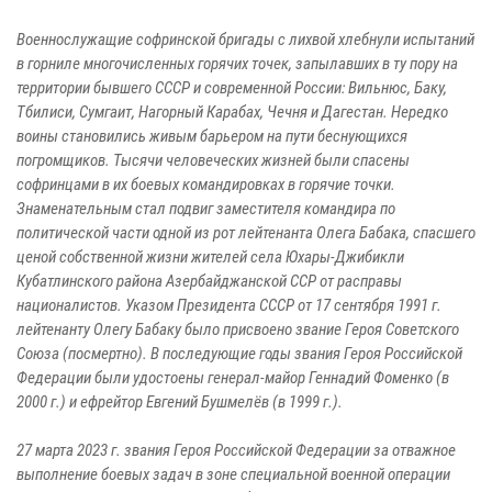
Военнослужащие софринской бригады с лихвой хлебнули испытаний
в горниле многочисленных горячих точек, запылавших в ту пору на
территории бывшего СССР и современной России: Вильнюс, Баку,
Тбилиси, Сумгаит, Нагорный Карабах, Чечня и Дагестан. Нередко
воины становились живым барьером на пути беснующихся
погромщиков. Тысячи человеческих жизней были спасены
софринцами в их боевых командировках в горячие точки.
Знаменательным стал подвиг заместителя командира по
политической части одной из рот лейтенанта Олега Бабака, спасшего
ценой собственной жизни жителей села Юхары-Джибикли
Кубатлинского района Азербайджанской ССР от расправы
националистов. Указом Президента СССР от 17 сентября 1991 г.
лейтенанту Олегу Бабаку было присвоено звание Героя Советского
Союза (посмертно). В последующие годы звания Героя Российской
Федерации были удостоены генерал-майор Геннадий Фоменко (в
2000 г.) и ефрейтор Евгений Бушмелёв (в 1999 г.).
27 марта 2023 г. звания Героя Российской Федерации за отважное
выполнение боевых задач в зоне специальной военной операции