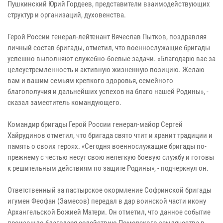
Пушкинский Юрий Гордеев, представители взаимодействующих
структур и организаций, духовенства.
Герой России генерал-лейтенант Вячеслав Пытков, поздравляя
личный состав бригады, отметил, что военнослужащие бригады
успешно выполняют служебно-боевые задачи. «Благодарю вас за
целеустремленность и активную жизненную позицию. Желаю
вам и вашим семьям крепкого здоровья, семейного
благополучия и дальнейших успехов на благо нашей Родины», -
сказал заместитель командующего.
Командир бригады Герой России генерал-майор Сергей
Хайрудинов отметил, что бригада свято чтит и хранит традиции и
память о своих героях. «Сегодня военнослужащие бригады по-
прежнему с честью несут свою нелегкую боевую службу и готовы
к решительным действиям по защите Родины», - подчеркнул он.
Ответственный за пастырское окормление Софринской бригады
игумен Феофан (Замесов) передал в дар воинской части икону
Архангельской Божией Матери. Он отметил, что данное событие
произошло благодаря содействию Поморского землячества в