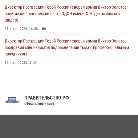
ограниченными возможностями здоровья (видео)
Директор Росгвардии Герой России генерал армии Виктор Золотов
08 августа 2026, 06:32
1
посетил кинологический центр ОДОН имени Ф.Э. Дзержинского
(видео)
28 июля 2026, 16:50
1
Директор Росгвардии Герой России генерал армии Виктор Золотов
поздравил специалистов подразделений тыла с профессиональным
праздником
31 июля 2026, 21:01
В ОГВ(с) завершилась служебная командировка сотрудников ОМОН
Росгвардии
20 июля 2026, 09:25
3
ПРАВИТЕЛЬСТВО РФ
Праздник «Один день с Росгвардией» к 105-летию Центрального
Официальный сайт
округа прошел на Поклонной горе
18 июля 2026, 13:43
15
1
При силовой поддержке СОБР Росгвардии в Иркутской области
повели рейды по соблюдению миграционного законодательства