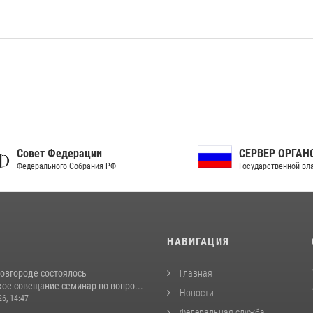
ет Федерации
СЕРВЕР ОРГАНОВ
рального Собрания РФ
Государственной власти РФ
И
НАВИГАЦИЯ
овгороде состоялось
Главная
ое совещание-семинар по вопро...
Новости
26, 14:47
Федеральная служба