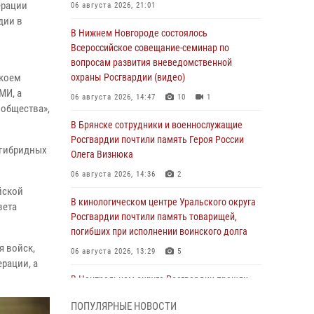
ерации
06 августа 2026, 21:01
дии в
В Нижнем Новгороде состоялось
Всероссийское совещание-семинар по
вопросам развития вневедомственной
 коем
охраны Росгвардии (видео)
МИ, а
06 августа 2026, 14:47
10
1
 общества»,
В Брянске сотрудники и военнослужащие
Росгвардии почтили память Героя России
 гибридных
Олега Визнюка
06 августа 2026, 14:36
2
йской
В кинологическом центре Уральского округа
вета
Росгвардии почтили память товарищей,
погибших при исполнении воинского долга
я войск,
06 августа 2026, 13:29
5
рации, а
В Центральном округе Росгвардии прошли
мероприятия к 108‑летию генерала армии
ПОПУЛЯРНЫЕ НОВОСТИ
И.К. Яковлева