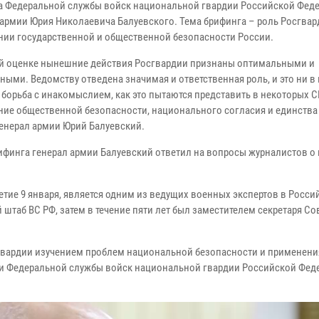
а Федеральной службы войск национальной гвардии Российской Фед
 армии Юрия Николаевича Балуевского. Тема брифинга – роль Росгвар
нии государственной и общественной безопасности России.
й оценке нынешние действия Росгвардии признаны оптимальными и
ными. Ведомству отведена значимая и ответственная роль, и это ни в
 борьба с инакомыслием, как это пытаются представить в некоторых С
ние общественной безопасности, национального согласия и единства
генерал армии Юрий Балуевский.
рифинга генерал армии Балуевский ответил на вопросы журналистов о
тие 9 января, является одним из ведущих военных экспертов в Росси
 штаб ВС РФ, затем в течение пяти лет был заместителем секретаря Со
гвардии изучением проблем национальной безопасности и применени
ти Федеральной службы войск национальной гвардии Российской Феде