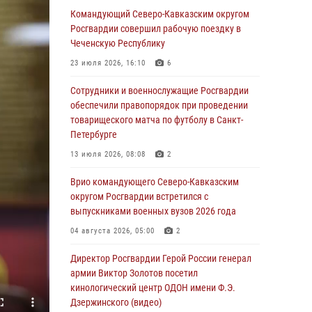
Командующий Северо-Кавказским округом
06 августа 2026, 13:24
Росгвардии совершил рабочую поездку в
Росгвардейцы задержали мужчину,
Чеченскую Республику
открывшего стрельбу в Подмосковье (видео)
23 июля 2026, 16:10
6
06 августа 2026, 12:35
1
Сотрудники и военнослужащие Росгвардии
Росгвардейцы провели выставку вооружения
обеспечили правопорядок при проведении
для участников сбора «Гвардеец» в Пензе
товарищеского матча по футболу в Санкт-
(видео)
Петербурге
06 августа 2026, 12:00
2
1
13 июля 2026, 08:08
2
В Курске росгвардейцы приняли участие в
Врио командующего Северо-Кавказским
митинге, посвященном второй годовщине
округом Росгвардии встретился с
вторжения ВСУ на территорию области
выпускниками военных вузов 2026 года
06 августа 2026, 11:56
4
04 августа 2026, 05:00
2
В Санкт-Петербурге наряд Росгвардии
Директор Росгвардии Герой России генерал
задержал правонарушителя, угрожавшего
армии Виктор Золотов посетил
подростку травматическим пистолетом
кинологический центр ОДОН имени Ф.Э.
Дзержинского (видео)
06 августа 2026, 11:33
1