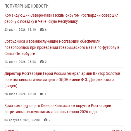
В Удмуртии при силовой поддержке спецназа Росгвардии
ПОПУЛЯРНЫЕ НОВОСТИ
задержаны подозреваемые в мошенничестве под видом оказания
Командующий Северо-Кавказским округом Росгвардии совершил
оздоровительных услуг (видео)
рабочую поездку в Чеченскую Республику
05 августа 2026, 13:20
1
1
23 июля 2026, 16:10
6
В Москве дети сотрудников и военнослужащих Росгвардии
Сотрудники и военнослужащие Росгвардии обеспечили
посетили мастер-класс по художественной гимнастике
правопорядок при проведении товарищеского матча по футболу в
05 августа 2026, 13:00
3
Санкт-Петербурге
Офицеры Росгвардии и ветераны войск правопорядка почтили
13 июля 2026, 08:08
2
память генерала армии Ивана Кирилловича Яковлева
Директор Росгвардии Герой России генерал армии Виктор Золотов
05 августа 2026, 12:40
6
посетил кинологический центр ОДОН имени Ф.Э. Дзержинского
(видео)
Росгвардейцы приняли участие в акции «Волна памяти»,
посвящённой 83‑й годовщине освобождения Белгорода от
28 июля 2026, 16:50
1
немецко‑фашистских захватчиков
Врио командующего Северо-Кавказским округом Росгвардии
05 августа 2026, 12:13
1
встретился с выпускниками военных вузов 2026 года
04 августа 2026, 05:00
2