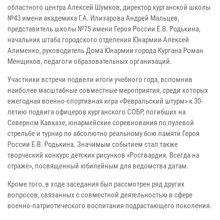
областного центра Алексей Шумков, директор курганской школы
№43 имени академика Г.А. Илизарова Андрей Мальцев,
представитель школы №75 имени Героя России Е.В. Родькина,
начальник штаба городского отделения Юнармии Алексей
Алименко, руководитель Дома Юнармии города Кургана Роман
Менщиков, педагоги образовательных организаций.
Участники встречи подвели итоги учебного года, вспомнив
наиболее масштабные совместные мероприятия, среди которых
ежегодная военно-спортивная игра «Февральский штурм» к 30-
летию подвига офицеров курганского СОБР, погибших на
Северном Кавказе, юнармейские соревнования по пулевой
стрельбе и турнир по абсолютно реальному бою памяти Героя
России Е.В. Родькина. Значимым событием стал также
творческий конкурс детских рисунков «Росгвардия. Всегда на
страже», посвященный юбилейным для ведомства датам.
Кроме того, в ходе заседания был рассмотрен ряд других
вопросов, связанных с совместной деятельностью в сфере
военно-патриотического воспитания подрастающего поколения.