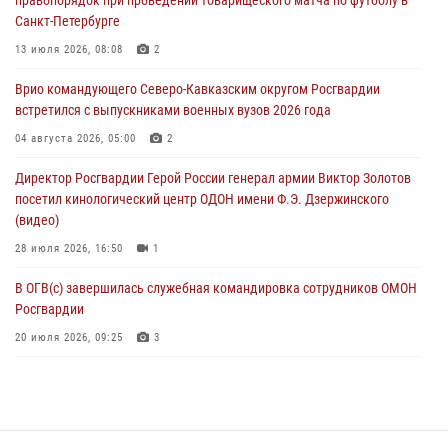
07 августа 2026, 11:34
3
1
Санкт-Петербурге
В Курске росгвардейцы провели занятие по основам
13 июля 2026, 08:08
2
взрывобезопасности
Врио командующего Северо-Кавказским округом Росгвардии
07 августа 2026, 11:33
встретился с выпускниками военных вузов 2026 года
Рэпер ST посетил раненых росгвардейцев в Главном военном
04 августа 2026, 05:00
2
клиническом госпитале ведомства
Директор Росгвардии Герой России генерал армии Виктор Золотов
07 августа 2026, 11:18
2
посетил кинологический центр ОДОН имени Ф.Э. Дзержинского
(видео)
28 июля 2026, 16:50
1
В ОГВ(с) завершилась служебная командировка сотрудников ОМОН
Росгвардии
20 июля 2026, 09:25
3
Директор Росгвардии Герой России генерал армии Виктор Золотов
поздравил специалистов подразделений тыла с профессиональным
праздником
31 июля 2026, 21:01