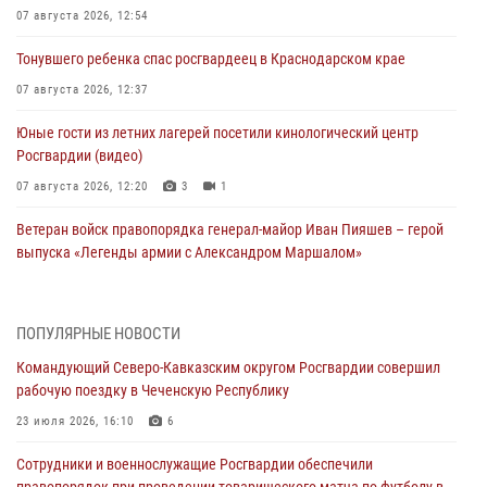
07 августа 2026, 12:54
Тонувшего ребенка спас росгвардеец в Краснодарском крае
07 августа 2026, 12:37
Юные гости из летних лагерей посетили кинологический центр
Росгвардии (видео)
07 августа 2026, 12:20
3
1
Ветеран войск правопорядка генерал-майор Иван Пияшев – герой
выпуска «Легенды армии с Александром Маршалом»
07 августа 2026, 12:00
Представители ФСБ России по Уральскому округу Росгвардии и
ПОПУЛЯРНЫЕ НОВОСТИ
ветераны военной контрразведки почтили память Николая
Командующий Северо-Кавказским округом Росгвардии совершил
Кузнецова
рабочую поездку в Чеченскую Республику
07 августа 2026, 12:00
4
23 июля 2026, 16:10
6
Росгвардейцы пресекли попытку руферов подняться на крышу
Сотрудники и военнослужащие Росгвардии обеспечили
Смольного собора в Санкт-Петербурге (видео)
правопорядок при проведении товарищеского матча по футболу в