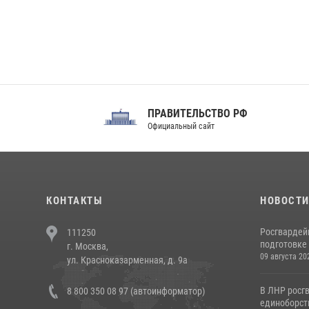
ПРАВИТЕЛЬСТВО РФ
Сов
Официальный сайт
Феде
КОНТАКТЫ
НОВОСТ
Росгвардей
111250
подготовке 
г. Москва,
09 августа 20
ул. Красноказарменная, д. 9а
В ЛНР росг
8 800 350 08 97 (автоинформатор)
единоборст