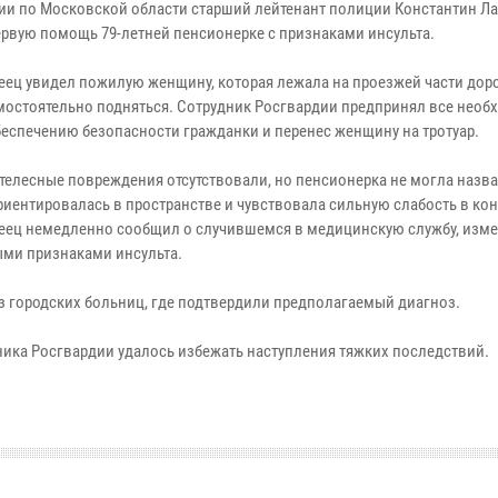
ии по Московской области старший лейтенант полиции Константин Л
ервую помощь 79-летней пенсионерке с признаками инсульта.
еец увидел пожилую женщину, которая лежала на проезжей части доро
мостоятельно подняться. Сотрудник Росгвардии предпринял все нео
беспечению безопасности гражданки и перенес женщину на тротуар.
телесные повреждения отсутствовали, но пенсионерка не могла назва
ориентировалась в пространстве и чувствовала сильную слабость в кон
еец немедленно сообщил о случившемся в медицинскую службу, изме
ми признаками инсульта.
 городских больниц, где подтвердили предполагаемый диагноз.
ика Росгвардии удалось избежать наступления тяжких последствий.