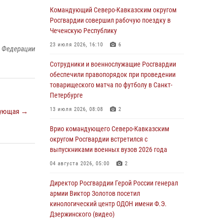
краеведения Луганской Народной
Командующий Северо-Кавказским округом
Республики
Росгвардии совершил рабочую поездку в
Чеченскую Республику
09 августа 2026, 05:00
23 июля 2026, 16:10
6
й Федерации
Всероссийская ведомственная акции
«Каникулы с Росгвардией проходит в Сибири
Сотрудники и военнослужащие Росгвардии
обеспечили правопорядок при проведении
09 августа 2026, 04:00
5
товарищеского матча по футболу в Санкт-
Петербурге
Росгвардейцы провели патриотическое
занятие для детей на Поклонной горе в
13 июля 2026, 08:08
2
ующая →
Москве (видео)
Врио командующего Северо-Кавказским
08 августа 2026, 14:10
3
1
округом Росгвардии встретился с
выпускниками военных вузов 2026 года
В ЛНР росгвардейцы провели тренировку по
единоборствам для юных воспитанников
04 августа 2026, 05:00
2
спортивной школы
Директор Росгвардии Герой России генерал
08 августа 2026, 13:00
1
армии Виктор Золотов посетил
кинологический центр ОДОН имени Ф.Э.
Сотрудники Росгвардии присоединились к
Дзержинского (видео)
утренней разминке у стен музея истории