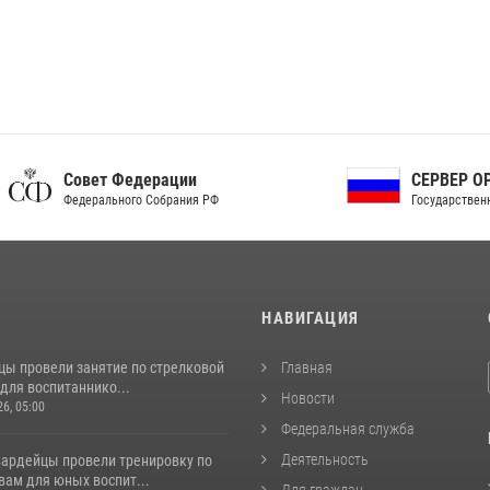
ет Федерации
СЕРВЕР ОРГАНОВ
рального Собрания РФ
Государственной власти РФ
И
НАВИГАЦИЯ
цы провели занятие по стрелковой
Главная
для воспитаннико...
Новости
26, 05:00
Федеральная служба
Деятельность
вардейцы провели тренировку по
вам для юных воспит...