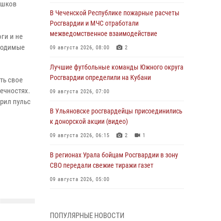
ашков
В Чеченской Республике пожарные расчеты
Росгвардии и МЧС отработали
межведомственное взаимодействие
ги и не
бходимые
09 августа 2026, 08:00
2
Лучшие футбольные команды Южного округа
Росгвардии определили на Кубани
ть свое
ечностях.
09 августа 2026, 07:00
рил пульс
В Ульяновске росгвардейцы присоединились
к донорской акции (видео)
09 августа 2026, 06:15
2
1
В регионах Урала бойцам Росгвардии в зону
СВО передали свежие тиражи газет
09 августа 2026, 05:00
Росгвардейцы провели занятие по
стрелковой подготовке для воспитанников
ПОПУЛЯРНЫЕ НОВОСТИ
Центра детского, юношеского туризма и