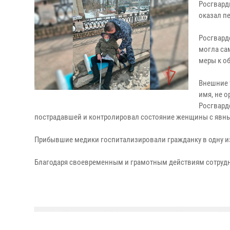
Росгвард
оказал п
Росгвард
могла са
меры к о
Внешние 
имя, не 
Росгвард
пострадавшей и контролировал состояние женщины с явны
Прибывшие медики госпитализировали гражданку в одну из
Благодаря своевременным и грамотным действиям сотрудн