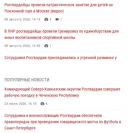
Росгвардейцы провели патриотическое занятие для детей на
Поклонной горе в Москве (видео)
08 августа 2026, 14:10
3
1
В ЛНР росгвардейцы провели тренировку по единоборствам для
юных воспитанников спортивной школы
08 августа 2026, 13:00
1
Сотрудники Росгвардии присоединились к утренней разминке у
стен музея истории космонавтики в Калуге
08 августа 2026, 09:29
2
ПОПУЛЯРНЫЕ НОВОСТИ
В Северо-Западном округе Росгвардии продолжаются мероприятия
Командующий Северо-Кавказским округом Росгвардии совершил
в честь юбилея ведомства
рабочую поездку в Чеченскую Республику
08 августа 2026, 09:03
1
23 июля 2026, 16:10
6
Росгвардейцы в ЛНР совершенствуют навыки тактической
Сотрудники и военнослужащие Росгвардии обеспечили
медицины с учетом опыта СВО
правопорядок при проведении товарищеского матча по футболу в
08 августа 2026, 09:00
2
Санкт-Петербурге