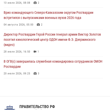
Военнослужащие Софринской бригады Росгвардии встретились с
13 июля 2026, 08:08
2
участником патриотического проекта «Дорогой Ломоносова —
Врио командующего Северо-Кавказским округом Росгвардии
дорогой к Победе в СВО» (видео)
встретился с выпускниками военных вузов 2026 года
08 августа 2026, 07:00
2
1
04 августа 2026, 05:00
2
В Кабардино-Балкарии сотрудники Росгвардии провели турнир по
Директор Росгвардии Герой России генерал армии Виктор Золотов
настольному теннису ко Дню физкультурника
посетил кинологический центр ОДОН имени Ф.Э. Дзержинского
08 августа 2026, 07:00
(видео)
28 июля 2026, 16:50
1
В ОГВ(с) завершилась служебная командировка сотрудников ОМОН
Росгвардии
20 июля 2026, 09:25
3
Директор Росгвардии Герой России генерал армии Виктор Золотов
поздравил специалистов подразделений тыла с профессиональным
праздником
31 июля 2026, 21:01
ПРАВИТЕЛЬСТВО РФ