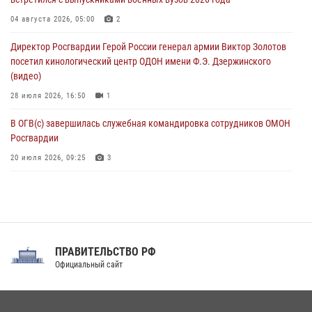
День физкультурника в Уральском округе Росгвардии отметили
04 августа 2026, 05:00
2
турнирами, мастер-классами и легкоатлетическими забегами
Директор Росгвардии Герой России генерал армии Виктор Золотов
08 августа 2026, 06:03
9
посетил кинологический центр ОДОН имени Ф.Э. Дзержинского
(видео)
28 июля 2026, 16:50
1
В ОГВ(с) завершилась служебная командировка сотрудников ОМОН
Росгвардии
20 июля 2026, 09:25
3
Директор Росгвардии Герой России генерал армии Виктор Золотов
поздравил специалистов подразделений тыла с профессиональным
праздником
31 июля 2026, 21:01
ПРАВИТЕЛЬСТВО РФ
Праздник «Один день с Росгвардией» к 105-летию Центрального
Официальный сайт
округа прошел на Поклонной горе
18 июля 2026, 13:43
15
1