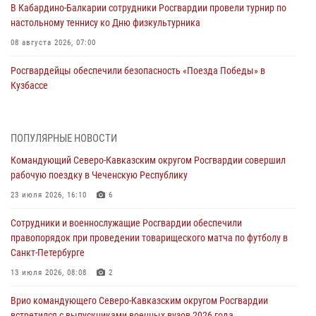
В Кабардино-Балкарии сотрудники Росгвардии провели турнир по
настольному теннису ко Дню физкультурника
08 августа 2026, 07:00
Росгвардейцы обеспечили безопасность «Поезда Победы» в
Кузбассе
08 августа 2026, 07:00
Военнослужащие Софринской бригады Росгвардии встретились с
ПОПУЛЯРНЫЕ НОВОСТИ
участником патриотического проекта «Дорогой Ломоносова —
Командующий Северо-Кавказским округом Росгвардии совершил
дорогой к Победе в СВО» (видео)
рабочую поездку в Чеченскую Республику
08 августа 2026, 07:00
2
1
23 июля 2026, 16:10
6
В Москве росгвардейцы оказали помощь медикам и девушке с
Сотрудники и военнослужащие Росгвардии обеспечили
ограниченными возможностями здоровья (видео)
правопорядок при проведении товарищеского матча по футболу в
08 августа 2026, 06:32
1
Санкт-Петербурге
Спецназ Росгвардии в Марий Эл почтил память товарища на
13 июля 2026, 08:08
2
тактическом турнире (видео)
Врио командующего Северо-Кавказским округом Росгвардии
08 августа 2026, 06:15
9
1
встретился с выпускниками военных вузов 2026 года