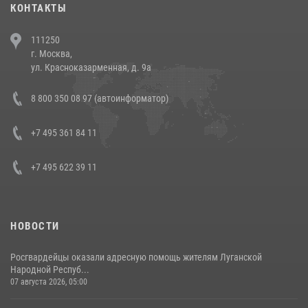
КОНТАКТЫ
В Челябинске росгвардейцы задержали злоумышленников,
111250
напавших на бригаду скорой помощи (видео)
г. Москва,
14 июля 2026, 12:20
1
ул. Красноказарменная, д. 9а
В Росгвардии прошла военно-научная конференция по обобщению
8 800 350 08 97 (автоинформатор)
боевого опыта
08 июля 2026, 07:01
+7 495 361 84 11
+7 495 622 39 11
НОВОСТИ
Росгвардейцы оказали адресную помощь жителям Луганской
Народной Респуб...
07 августа 2026, 05:00