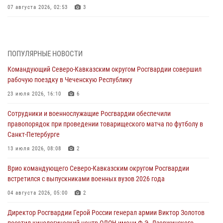
07 августа 2026, 02:53
3
Генерал-полковник Олег Плохой поздравил специалистов
организационно-штатных подразделений Росгвардии с
профессиональным праздником
ПОПУЛЯРНЫЕ НОВОСТИ
06 августа 2026, 21:01
Командующий Северо-Кавказским округом Росгвардии совершил
рабочую поездку в Чеченскую Республику
В Нижнем Новгороде состоялось Всероссийское совещание-
семинар по вопросам развития вневедомственной охраны
23 июля 2026, 16:10
6
Росгвардии (видео)
Сотрудники и военнослужащие Росгвардии обеспечили
06 августа 2026, 14:47
10
1
правопорядок при проведении товарищеского матча по футболу в
Санкт-Петербурге
В Брянске сотрудники и военнослужащие Росгвардии почтили
память Героя России Олега Визнюка
13 июля 2026, 08:08
2
06 августа 2026, 14:36
2
Врио командующего Северо-Кавказским округом Росгвардии
встретился с выпускниками военных вузов 2026 года
В кинологическом центре Уральского округа Росгвардии почтили
память товарищей, погибших при исполнении воинского долга
04 августа 2026, 05:00
2
06 августа 2026, 13:29
5
Директор Росгвардии Герой России генерал армии Виктор Золотов
посетил кинологический центр ОДОН имени Ф.Э. Дзержинского