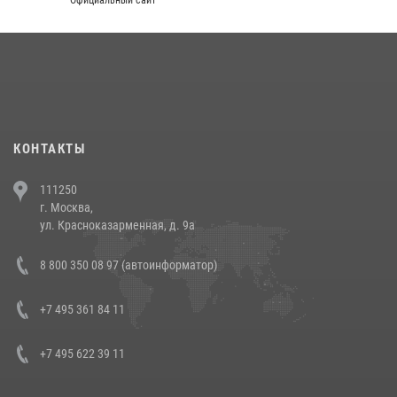
округа прошел на Поклонной горе
18 июля 2026, 13:43
15
1
При силовой поддержке СОБР Росгвардии в Иркутской области
повели рейды по соблюдению миграционного законодательства
(видео)
30 июля 2026, 08:00
1
КОНТАКТЫ
В Челябинске росгвардейцы задержали злоумышленников,
111250
напавших на бригаду скорой помощи (видео)
г. Москва,
14 июля 2026, 12:20
1
ул. Красноказарменная, д. 9а
В Росгвардии прошла военно-научная конференция по обобщению
8 800 350 08 97 (автоинформатор)
боевого опыта
08 июля 2026, 07:01
+7 495 361 84 11
+7 495 622 39 11