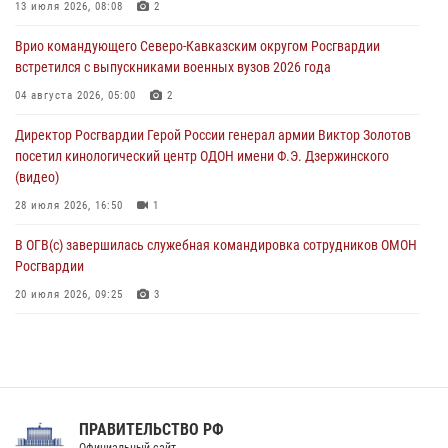
Рэпер ST посетил раненых росгвардейцев в Главном военном
13 июля 2026, 08:08
2
клиническом госпитале ведомства
Врио командующего Северо-Кавказским округом Росгвардии
07 августа 2026, 11:18
2
встретился с выпускниками военных вузов 2026 года
В Ставрополе офицеры Росгвардии стали участниками пресс-
04 августа 2026, 05:00
2
конференции по вопросам в сфере оборота оружия
Директор Росгвардии Герой России генерал армии Виктор Золотов
07 августа 2026, 11:00
посетил кинологический центр ОДОН имени Ф.Э. Дзержинского
(видео)
28 июля 2026, 16:50
1
В ОГВ(с) завершилась служебная командировка сотрудников ОМОН
Росгвардии
20 июля 2026, 09:25
3
Директор Росгвардии Герой России генерал армии Виктор Золотов
поздравил специалистов подразделений тыла с профессиональным
праздником
31 июля 2026, 21:01
ПРАВИТЕЛЬСТВО РФ
Праздник «Один день с Росгвардией» к 105-летию Центрального
Официальный сайт