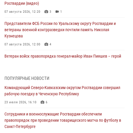
Росгвардии (видео)
07 августа 2026, 12:20
3
1
Представители ФСБ России по Уральскому округу Росгвардии и
ветераны военной контрразведки почтили память Николая
Кузнецова
07 августа 2026, 12:00
4
Ветеран войск правопорядка генерал-майор Иван Пияшев – герой
выпуска «Легенды армии с Александром Маршалом»
07 августа 2026, 12:00
ПОПУЛЯРНЫЕ НОВОСТИ
Росгвардейцы пресекли попытку руферов подняться на крышу
Командующий Северо-Кавказским округом Росгвардии совершил
Смольного собора в Санкт-Петербурге (видео)
рабочую поездку в Чеченскую Республику
07 августа 2026, 11:34
3
1
23 июля 2026, 16:10
6
В Курске росгвардейцы провели занятие по основам
Сотрудники и военнослужащие Росгвардии обеспечили
взрывобезопасности
правопорядок при проведении товарищеского матча по футболу в
07 августа 2026, 11:33
Санкт-Петербурге