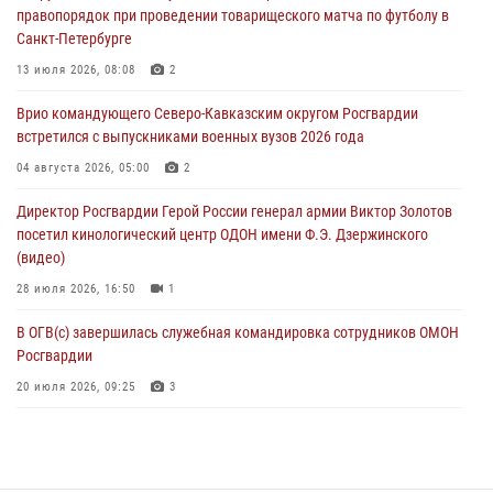
правопорядок при проведении товарищеского матча по футболу в
08 августа 2026, 06:32
1
Санкт-Петербурге
Спецназ Росгвардии в Марий Эл почтил память товарища на
13 июля 2026, 08:08
2
тактическом турнире (видео)
Врио командующего Северо-Кавказским округом Росгвардии
08 августа 2026, 06:15
9
1
встретился с выпускниками военных вузов 2026 года
День физкультурника в Уральском округе Росгвардии отметили
04 августа 2026, 05:00
2
турнирами, мастер-классами и легкоатлетическими забегами
Директор Росгвардии Герой России генерал армии Виктор Золотов
08 августа 2026, 06:03
9
посетил кинологический центр ОДОН имени Ф.Э. Дзержинского
(видео)
28 июля 2026, 16:50
1
В ОГВ(с) завершилась служебная командировка сотрудников ОМОН
Росгвардии
20 июля 2026, 09:25
3
Директор Росгвардии Герой России генерал армии Виктор Золотов
поздравил специалистов подразделений тыла с профессиональным
праздником