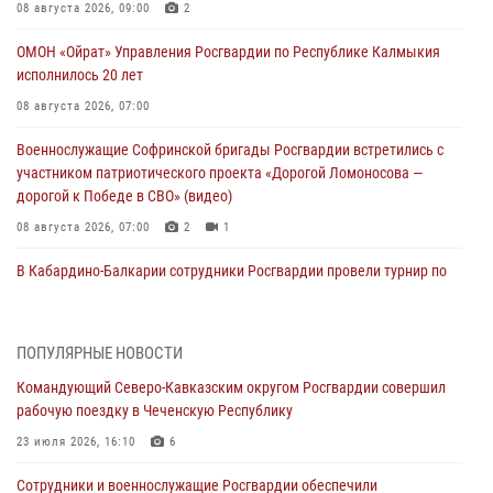
08 августа 2026, 09:00
2
ОМОН «Ойрат» Управления Росгвардии по Республике Калмыкия
исполнилось 20 лет
08 августа 2026, 07:00
Военнослужащие Софринской бригады Росгвардии встретились с
участником патриотического проекта «Дорогой Ломоносова —
дорогой к Победе в СВО» (видео)
08 августа 2026, 07:00
2
1
В Кабардино-Балкарии сотрудники Росгвардии провели турнир по
настольному теннису ко Дню физкультурника
08 августа 2026, 07:00
ПОПУЛЯРНЫЕ НОВОСТИ
Росгвардейцы обеспечили безопасность «Поезда Победы» в
Командующий Северо-Кавказским округом Росгвардии совершил
Кузбассе
рабочую поездку в Чеченскую Республику
08 августа 2026, 07:00
23 июля 2026, 16:10
6
В Москве росгвардейцы оказали помощь медикам и девушке с
Сотрудники и военнослужащие Росгвардии обеспечили
ограниченными возможностями здоровья (видео)